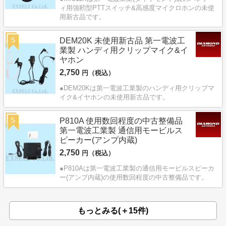
ィ用強靭型PTTスイッチ&高感度マイクロホンの未使
用新古品です。
S
DEM20K 未使用新古品 第一電波工
業製 ハンディ用クリップマイク&イ
ヤホン
2,750
円（税込）
●DEM20Kは第一電波工業製のハンディ用クリップマ
イク&イヤホンの未使用新古品です。
S
P810A 使用数回程度の中古整備品
第一電波工業製 通信用モービルス
ピーカー(アンプ内蔵)
2,750
円（税込）
●P810Aは第一電波工業製の通信用モービルスピーカ
ー(アンプ内蔵)の使用数回程度の中古整備品です。
もっとみる(＋15件)