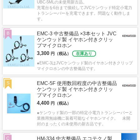
UBC-5MLの未使用新古品。
充電台を6台まで接続してJVCケンウッド特定小電力
トランシーバーを充電できます。問題なく動作しま
す。
B
EMC-3 中古整備品 ×3本セット JVC
ケンウッド製 イヤホン付きクリッ
プマイクロホン
3,300
円（税込）
在庫あり
●EMC-3はJVCケンウッド製のイヤホン付きクリップ
マイクロホンの中古整備品です。
S
EMC-5F 使用数回程度の中古整備品
ケンウッド製 イヤホン付きクリッ
プマイクロホン
4,400
円（税込）
●ケンウッド製の一部の特定小電力トランシーバーと
業務用無線機に装着可能なイヤホンマイク。 未開
封のまったくの未使用の新古品です。
C
HM-334 中古整備品 エコテクノ製