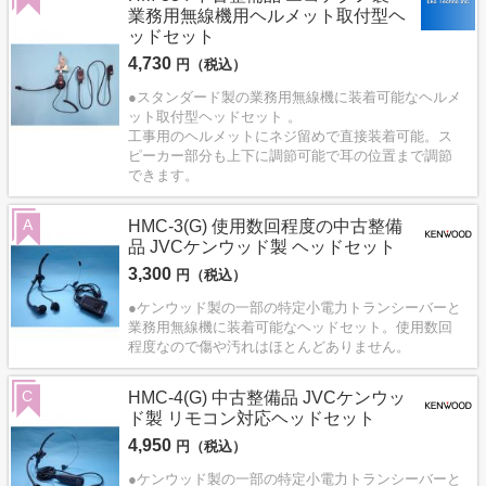
業務用無線機用ヘルメット取付型ヘ
ッドセット
4,730
円（税込）
●スタンダード製の業務用無線機に装着可能なヘルメ
ット取付型ヘッドセット 。
工事用のヘルメットにネジ留めで直接装着可能。ス
ピーカー部分も上下に調節可能で耳の位置まで調節
できます。
A
HMC-3(G) 使用数回程度の中古整備
品 JVCケンウッド製 ヘッドセット
3,300
円（税込）
●ケンウッド製の一部の特定小電力トランシーバーと
業務用無線機に装着可能なヘッドセット。使用数回
程度なので傷や汚れはほとんどありません。
C
HMC-4(G) 中古整備品 JVCケンウッ
ド製 リモコン対応ヘッドセット
4,950
円（税込）
●ケンウッド製の一部の特定小電力トランシーバーと