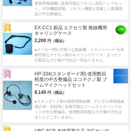
業務用無線機に装着可能なリモコン対応ヘッドセッ
ト。VOX機能搭載。リモコン機能も搭載した数量限
定の中古整備品。
S
EX-CC1 新品 エクセリ製 無線機用
キャリングケース
2,200
円（税込）
●メーカー問わず様々な無線機・トランシーバーを収
納可能なナイロン製のキャリングケース。まったく
の新品なので傷や汚れは一切ありません。
A
HP-334(スタンダード用) 使用数回
程度の中古整備品 エコテクノ製 ブ
ームマイクヘッドセット
8,140
円（税込）
●スタンダード製の業務用無線機、デジタル簡易無線
免許局・登録局に装着可能なブームマイクヘッドセ
ットの中古整備品。使用数回程度なので傷や汚れは
ほとんどございません。
S
UBC-6CR 未使用新古品 JVCケンウ