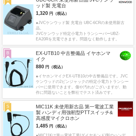
ッド製 充電台
1,320
円（税込）
●JVCケンウッド製 充電台 UBC-6CRの未使用新古
品。
JVCケンウッド特定小電力トランシーバーUBZ-
EA20Rを充電できます。問題なく動作します。
B
EX-UTB10 中古整備品 イヤホンマ
イク
880
円（税込）
●イヤホンマイクEX-UTB10の中古整備品です。JVC
ケンウッドの2ピンジャックの特定小電力トランシー
バーに使用できます。傷や汚れがございますが、動
作に問題ないことを弊社でテスト済みです。
S
MIC11K 未使用新古品 第一電波工業
製 ハンディ用強靭型PTTスイッチ&
高感度マイクロホン
1,485
円（税込）
●MIC11Kは第一電波工業(ダイヤモンド)製のハンデ