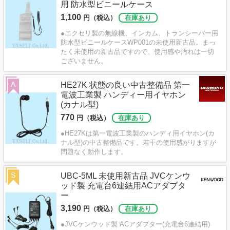
用 防水型ビニールケース
1,100
円（税込）
在庫あり
●エクセリ製の無線機、インカム、トランシーバー用
防水型ビニールケースWP001の未使用新古品。まっ
たく未使用の新古品ですので、使用感や汚れは一切
ございません。
A
HE27K 状態の良い中古整備品 第一
電波工業製 ハンディー用イヤホン
(カナル型)
770
円（税込）
在庫あり
●HE27Kは第一電波工業製のハンディ用イヤホン(カ
ナル型)の中古整備品です。若干の使用感がりますが
問題なく動作します。
S
UBC-5ML 未使用新古品 JVCケンウ
ッド製 充電台6連結用ACアダプタ
ー
3,190
円（税込）
在庫あり
●JVCケンウッド製 ACアダプター(充電台6連結用)