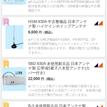
●A-1は日本アンテナ(NIPPON ANTENNA)製のA-1型
取付金具(2個入り)の使用1～2回程度の綺麗な中古整
備品です。
B
HSM-930A 中古整備品 日本アンテ
ナ製 ハイゲインホイップアンテナ
6,600
円（税込）
●デジタルMCA無線EF-6195A、FM-857F02、EF-
6195BXで使用可能なハイゲインホイップアンテナ。
若干の使用感がありますが、電波の飛びには支障あ
りません。
S
5BD-930A 未使用新古品 日本アンテ
ナ製 広帯域5素子八木型アンテナ(カ
バー付き)
22,000
円（税込）
●パナソニック製デジタルMCA無線で使用できるカ
バー付広域帯5素子八木型アンテナです。未使用の新
古品ですので傷や汚れは一切ございません。
S
B-3 未使用新古品 日本アンテナ製