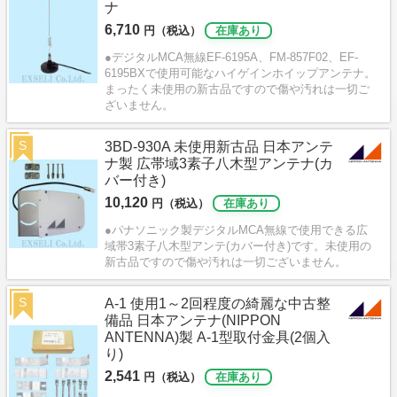
ナ
6,710
円（税込）
在庫あり
●デジタルMCA無線EF-6195A、FM-857F02、EF-
6195BXで使用可能なハイゲインホイップアンテナ。
まったく未使用の新古品ですので傷や汚れは一切ご
ざいません。
S
3BD-930A 未使用新古品 日本アンテ
ナ製 広帯域3素子八木型アンテナ(カ
バー付き)
10,120
円（税込）
在庫あり
●パナソニック製デジタルMCA無線で使用できる広
域帯3素子八木型アンテ(カバー付き)です。未使用の
新古品ですので傷や汚れは一切ございません。
S
A-1 使用1～2回程度の綺麗な中古整
備品 日本アンテナ(NIPPON
ANTENNA)製 A-1型取付金具(2個入
り)
2,541
円（税込）
在庫あり