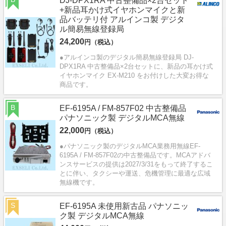
DJ-DPX1RA 中古整備品×2台セット
+新品耳かけ式イヤホンマイクと新
品バッテリ付 アルインコ製 デジタ
ル簡易無線登録局
24,200
円（税込）
●アルインコ製のデジタル簡易無線登録局 DJ-
DPX1RA 中古整備品×2台セットに、新品の耳かけ式
イヤホンマイク EX-M210 をお付けした大変お得な
商品です。
B
EF-6195A / FM-857F02 中古整備品
パナソニック製 デジタルMCA無線
22,000
円（税込）
●パナソニック製のデジタルMCA業務用無線EF-
6195A / FM-857F02の中古整備品です。MCAアドバ
ンスサービスの提供は2027/3/31をもって終了するこ
とに伴い、タクシーや運送、危機管理に最適な広域
無線機です。
S
EF-6195A 未使用新古品 パナソニッ
ク製 デジタルMCA無線