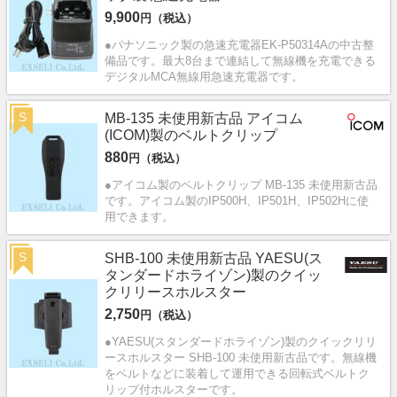
9,900
円（税込）
●パナソニック製の急速充電器EK-P50314Aの中古整
備品です。最大8台まで連結して無線機を充電できる
デジタルMCA無線用急速充電器です。
S
MB-135 未使用新古品 アイコム
(ICOM)製のベルトクリップ
880
円（税込）
●アイコム製のベルトクリップ MB-135 未使用新古品
です。アイコム製のIP500H、IP501H、IP502Hに使
用できます。
S
SHB-100 未使用新古品 YAESU(ス
タンダードホライゾン)製のクイッ
クリリースホルスター
2,750
円（税込）
●YAESU(スタンダードホライゾン)製のクイックリリ
ースホルスター SHB-100 未使用新古品です。無線機
をベルトなどに装着して運用できる回転式ベルトク
リップ付ホルスターです。