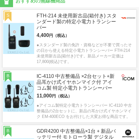
おすすめの無線機商品
S
FTH-214 未使用新古品(箱付き) スタ
ンダード製の特定小電力トランシー
バー
4,400
円（税込）
●スタンダード製の免許・資格などが不要で買ったそ
の日から使える特定小電力トランシーバー FTH-214
未使用新古品(箱付き)です。新品メーカー定価は
17,800(税込)です。
B
IC-4110 中古整備品 ×2台セット+新
品耳かけ式イヤホンマイク付 アイ
コム製 特定小電力トランシーバー
11,000
円（税込）
●アイコム製特定小電力トランシーバー IC-4110 中古
整備品の2台セットに、新品の耳かけ式イヤホンマイ
ク EM-400ECO をお付けした大変お得な商品です。
B
GDR4200 中古整備品×1台 + 新品バ
ッテリー付 モトローラ製 デジタル