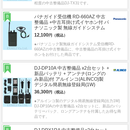
程度の中古整備品DJ-TX31です。
B
パナガイド受信機 RD-660AZ 中古
整備品 +中古耳掛け式イヤホン付 パ
ナソニック製 無線ガイドシステム
12,100
円（税込）
●パナソニック製無線ガイドシステム受信機RD-
660AZの中古整備品に、中古整備品の耳掛け式イヤ
ホンをお付けした商品です。
B
DJ-DP10A 中古整備品 x2台セット +
新品バッテリ + アンテナ(ロングの
み新品)付 アルインコ(ALINCO)製
デジタル簡易無線登録局(1W)
36,300
円（税込）
●アルインコ製のデジタル簡易無線登録局(出力1W)
DJ-DP10Aの中古整備品 x2台セットに、新品のバッ
テリーパック、ロングアンテナを付属したお得な商
品です。
B