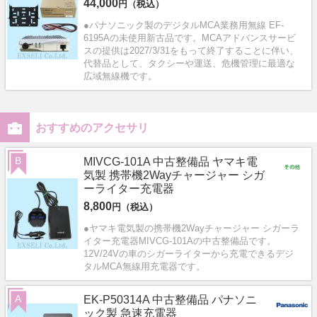
44,000
円（税込）
●パナソニック製のデジタルMCA業務用無線 EF-
6195Aの未使用新古品です。MCAアドバンスサービ
スの提供は2027/3/31をもって終了することに伴い、
代替品として、タクシーや運送、危機管理に最適な
広域無線機です。
おすすめのアクセサリ
B
MIVCG-101A 中古整備品 ヤマキ電
気製 携帯機2Wayチャージャー シガ
ーライター充電器
8,800
円（税込）
●ヤマキ電気製の携帯機2Wayチャージャー シガーラ
イター充電器MIVCG-101Aの中古整備品です。
12V/24Vの車のシガーライターから充電できるデジ
タルMCA無線用充電器です。
A
EK-P50314A 中古整備品 パナソニ
ック製 急速充電器