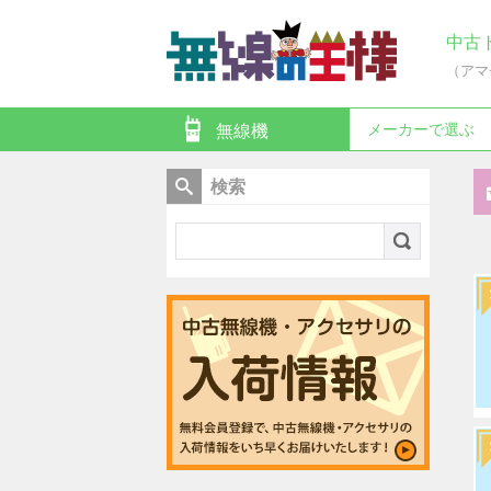
中古
（アマ
メーカーで選ぶ
無線機
検索