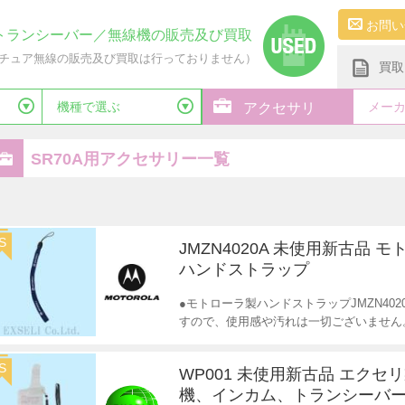
お問い
トランシーバー／無線機の販売及び買取
チュア無線の販売及び買取は行っておりません）
買取
機種で選ぶ
メー
アクセサリ
SR70A用アクセサリー一覧
S
JMZN4020A 未使用新古品 
ハンドストラップ
●モトローラ製ハンドストラップJMZN40
すので、使用感や汚れは一切ございません
S
WP001 未使用新古品 エクセ
機、インカム、トランシーバー