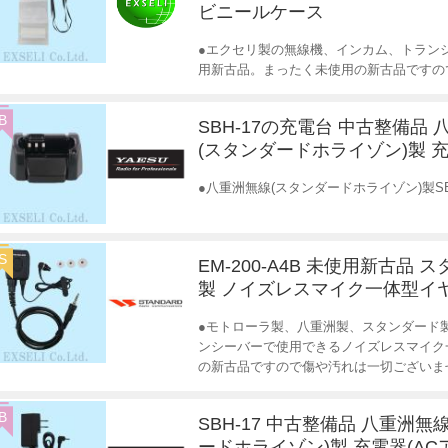
ビニールケース
●エクセリ製の無線機、インカム、トランシ
用新古品。まったく未使用の新古品ですの
B
SBH-17の充電台 中古整備品
(スタンダードホライゾン)製 
●八重洲無線(スタンダードホライゾン)製S
S
EM-200-A4B 未使用新古品 
製 ノイズレスマイク一体型イ
●モトローラ製、八重洲製、スタンダード
ンシーバーで使用できるノイズレスマイク一体
の新古品ですので傷や汚れは一切ございま
B
SBH-17 中古整備品 八重洲無
ードホライゾン)製 充電器(A