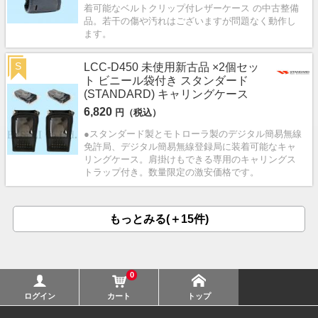
着可能なベルトクリップ付レザーケース の中古整備
品。若干の傷や汚れはございますが問題なく動作し
ます。
S
LCC-D450 未使用新古品 ×2個セッ
ト ビニール袋付き スタンダード
(STANDARD) キャリングケース
6,820
円（税込）
●スタンダード製とモトローラ製のデジタル簡易無線
免許局、デジタル簡易無線登録局に装着可能なキャ
リングケース。肩掛けもできる専用のキャリングス
トラップ付き。数量限定の激安価格です。
もっとみる(＋15件)
0
ログイン
カート
トップ