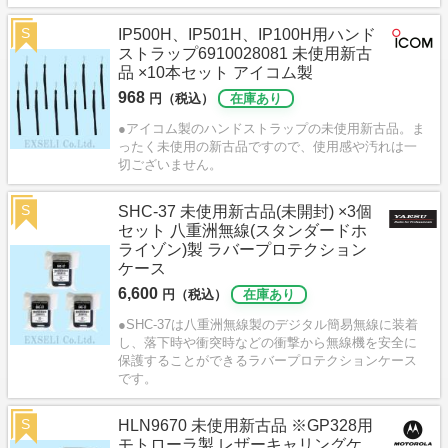
S
IP500H、IP501H、IP100H用ハンド
ストラップ6910028081 未使用新古
品 ×10本セット アイコム製
968
円（税込）
在庫あり
●アイコム製のハンドストラップの未使用新古品。ま
ったく未使用の新古品ですので、使用感や汚れは一
切ございません。
S
SHC-37 未使用新古品(未開封) ×3個
セット 八重洲無線(スタンダードホ
ライゾン)製 ラバープロテクション
ケース
6,600
円（税込）
在庫あり
●SHC-37は八重洲無線製のデジタル簡易無線に装着
し、落下時や衝突時などの衝撃から無線機を安全に
保護することができるラバープロテクションケース
です。
S
HLN9670 未使用新古品 ※GP328用
モトローラ製 レザーキャリングケ