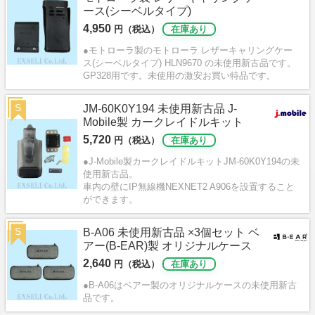
ース(シーベルタイプ)
4,950
円（税込）
在庫あり
●モトローラ製のモトローラ レザーキャリングケー
ス(シーベルタイプ) HLN9670 の未使用新古品です。
GP328用です。未使用の激安お買い特品です。
S
JM-60K0Y194 未使用新古品 J-
Mobile製 カークレイドルキット
5,720
円（税込）
在庫あり
●J-Mobile製カークレイドルキットJM-60K0Y194の未
使用新古品。
車内の壁にIP無線機NEXNET2 A906を設置すること
ができます。
S
B-A06 未使用新古品 ×3個セット ベ
アー(B-EAR)製 オリジナルケース
2,640
円（税込）
在庫あり
●B-A06はベアー製のオリジナルケースの未使用新古
品です。