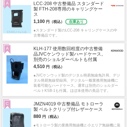
A
LCC-208 中古整備品 スタンダード
製 FTH-208専用のキャリングケー
ス
1,100
円（税込）
在庫あり
●スタンダード製のLCC-208 キャリングケースの中
古整備品です。
A
KLH-177 使用数回程度の中古整備
品JVCケンウッド製ハードケース。
別売のショルダーベルトも付属
4,510
円（税込）
●JVCケンウッド製のデジタル簡易無線免許局、デジ
タル簡易無線登録局、デジタル一般業務用無線機に
装着可能なハードケース。通常は別売のショルダー
ベルトKSB-1も付属。ほぼ未使用の美品です。
C
JMZN4019 中古整備品 モトローラ
製 ベルトクリップ付レザーケース
880
円（税込）
●モトローラ製の業務用無線機と小エリア無線機に装