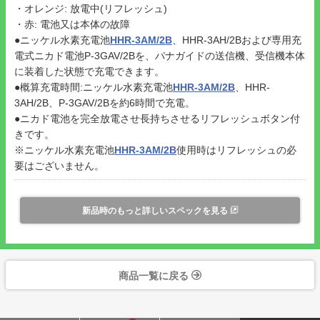
・オレンジ: 放電中(リフレッシュ)
・赤: 電池又は本体の故障
●ニッケル水素充電池
HHR-3AM/2B
、HHR-3AH/2Bおよび専用充
電式ニカド電池P-3GAV/2Bを、パナガイドの送信機、受信機本体
に装着した状態で充電できます。
●概算充電時間:ニッケル水素充電池
HHR-3AM/2B
、HHR-
3AH/2B、P-3GAV/2Bを約6時間で充電。
●ニカド電池を完全放電させ長持ちさせるリフレッシュボタン付
きです。
※ニッケル水素充電池
HHR-3AM/2B
使用時はリフレッシュの必
要はございません。
新品時のもっと詳しいスペックを見る
商品一覧に戻る