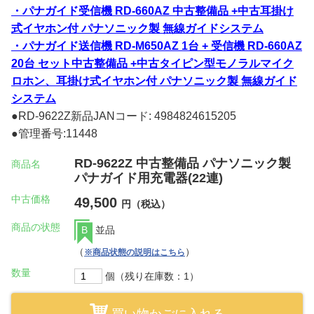
・パナガイド受信機 RD-660AZ 中古整備品 +中古耳掛け
式イヤホン付 パナソニック製 無線ガイドシステム
・パナガイド送信機 RD-M650AZ 1台 + 受信機 RD-660AZ
20台 セット中古整備品 +中古タイピン型モノラルマイク
ロホン、耳掛け式イヤホン付 パナソニック製 無線ガイド
システム
●RD-9622Z新品JANコード: 4984824615205
●管理番号:11448
RD-9622Z 中古整備品 パナソニック製
商品名
パナガイド用充電器(22連)
中古価格
49,500
円（税込）
商品の状態
B
並品
（
）
※商品状態の説明はこちら
数量
個（残り在庫数：1）
買い物かごに入れる