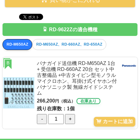
RD-9622Zの適合機種
RD-M650AZ
RD-M650AZ、RD-660AZ、RD-650AZ
B
パナガイド送信機 RD-M650AZ 1台
+ 受信機 RD-660AZ 20台 セット中
古整備品 +中古タイピン型モノラル
マイクロホン、耳掛け式イヤホン付
パナソニック製 無線ガイドシステ
ム
266,200
円（税込）
在庫あり
残り在庫数：1個
-
+
カートに追加