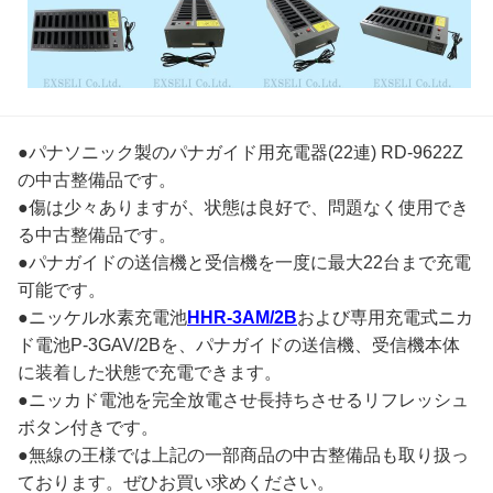
●パナソニック製のパナガイド用充電器(22連) RD-9622Z
の中古整備品です。
●傷は少々ありますが、状態は良好で、問題なく使用でき
る中古整備品です。
●パナガイドの送信機と受信機を一度に最大22台まで充電
可能です。
●ニッケル水素充電池
HHR-3AM/2B
および専用充電式ニカ
ド電池P-3GAV/2Bを、パナガイドの送信機、受信機本体
に装着した状態で充電できます。
●ニッカド電池を完全放電させ長持ちさせるリフレッシュ
ボタン付きです。
●無線の王様では上記の一部商品の中古整備品も取り扱っ
ております。ぜひお買い求めください。