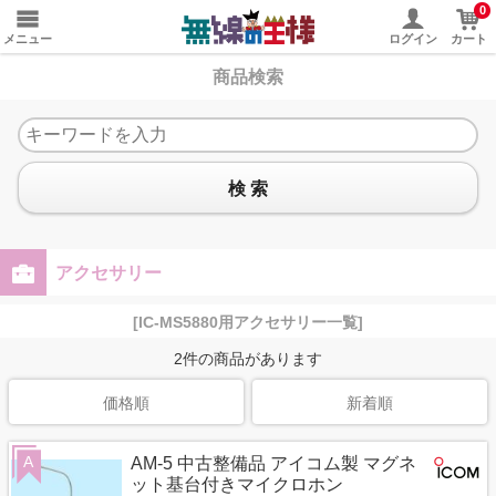
0
メニュー
ログイン
カート
商品検索
検 索
アクセサリー
[IC-MS5880用アクセサリー一覧]
2
件の商品があります
価格順
新着順
A
AM-5 中古整備品 アイコム製 マグネ
ット基台付きマイクロホン