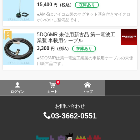
15,400
円（税込）
在庫あり
●AM-5はアイコム製のマグネット基台付きマイクロ
ホンの中古整備品です。
S
5DQ6MR 未使用新古品 第一電波工
業製 車載用ケーブル
3,300
円（税込）
在庫あり
●5DQ6MRは第一電波工業製の車載用ケーブルの未使
用新古品です。
0
ログイン
カート
トップ
お問い合わせ
03-3662-0551