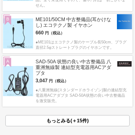
せん。
B
ME101/50CM 中古整備品(耳かけな
し) エコテクノ製 イヤホン
660
円（税込）
●ME101はエコテクノ製のケーブル長50cm、プラグ
直径2.5φストレートプラグのイヤホンです。
A
SAD-50A 状態の良い中古整備品 八
重洲無線製 連結型充電器用ACアダ
プタ
3,047
円（税込）
●八重洲無線(スタンダードホライゾン)製の連結型充
電器用ACアダプタ SAD-50A状態の良い中古整備品
を激安販売。
もっとみる(＋15件)