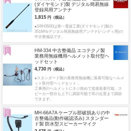
(ダイヤモンド)製 デジタル簡易無線
登録局用アンテナ
1,815
円（税込）
●SRH350Dは第一電波工業(ダイヤモンド)製の
351MHzデジタル簡易無線用アンテナ(ハンディ用)の
中古整備品です。
C
HM-334 中古整備品 エコテクノ製
業務用無線機用ヘルメット取付型ヘ
ッドセット
4,730
円（税込）
●スタンダード製の業務用無線機に装着可能なヘルメ
ット取付型ヘッドセット 。
工事用のヘルメットにネジ留めで直接装着可能。ス
ピーカー部分も上下に調節可能で耳の位置まで調節
できます。
C
MH-66A7A ケーブル部破損ありの中
古整備品(動作確認済み) スタンダー
ド製 防水型スピーカーマイク