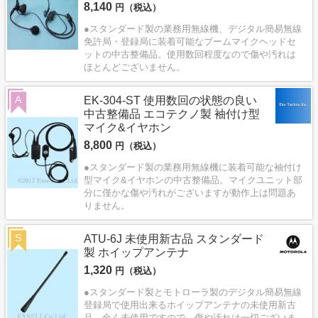
8,140
円（税込）
●スタンダード製の業務用無線機、デジタル簡易無線
免許局・登録局に装着可能なブームマイクヘッドセ
ットの中古整備品。使用数回程度なので傷や汚れは
ほとんどございません。
A
EK-304-ST 使用数回の状態の良い
中古整備品 エコテクノ製 袖付け型
マイク&イヤホン
8,800
円（税込）
●スタンダード製の業務用無線機に装着可能な袖付け
型マイク&イヤホンの中古整備品。マイクユニット部
分に僅かな傷や汚れがございますが動作上は問題あ
りません。
S
ATU-6J 未使用新古品 スタンダード
製 ホイップアンテナ
1,320
円（税込）
●スタンダード製とモトローラ製のデジタル簡易無線
登録局で使用出来るホイップアンテナの未使用新古
品。全く未使用ですので、傷や汚れは一切ございま