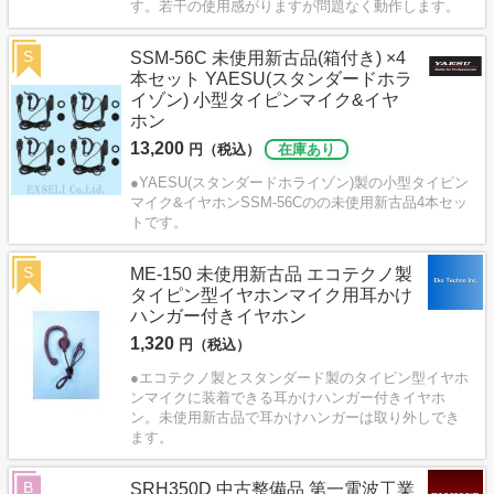
す。若干の使用感がりますが問題なく動作します。
S
SSM-56C 未使用新古品(箱付き) ×4
本セット YAESU(スタンダードホラ
イゾン) 小型タイピンマイク&イヤ
ホン
13,200
円（税込）
在庫あり
●YAESU(スタンダードホライゾン)製の小型タイピン
マイク&イヤホンSSM-56Cのの未使用新古品4本セッ
トです。
S
ME-150 未使用新古品 エコテクノ製
タイピン型イヤホンマイク用耳かけ
ハンガー付きイヤホン
1,320
円（税込）
●エコテクノ製とスタンダード製のタイピン型イヤホ
ンマイクに装着できる耳かけハンガー付きイヤホ
ン。未使用新古品で耳かけハンガーは取り外しでき
ます。
B
SRH350D 中古整備品 第一電波工業