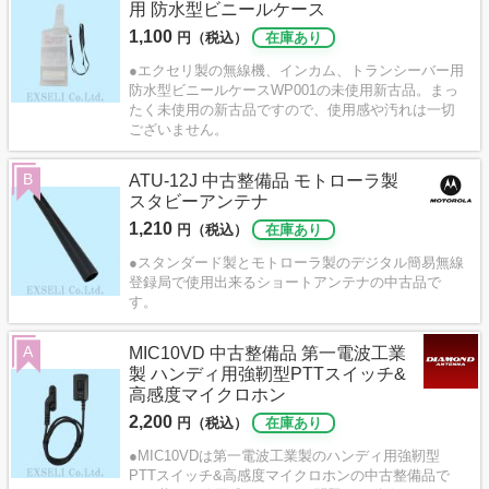
用 防水型ビニールケース
1,100
円（税込）
在庫あり
●エクセリ製の無線機、インカム、トランシーバー用
防水型ビニールケースWP001の未使用新古品。まっ
たく未使用の新古品ですので、使用感や汚れは一切
ございません。
B
ATU-12J 中古整備品 モトローラ製
スタビーアンテナ
1,210
円（税込）
在庫あり
●スタンダード製とモトローラ製のデジタル簡易無線
登録局で使用出来るショートアンテナの中古品で
す。
A
MIC10VD 中古整備品 第一電波工業
製 ハンディ用強靭型PTTスイッチ&
高感度マイクロホン
2,200
円（税込）
在庫あり
●MIC10VDは第一電波工業製のハンディ用強靭型
PTTスイッチ&高感度マイクロホンの中古整備品で