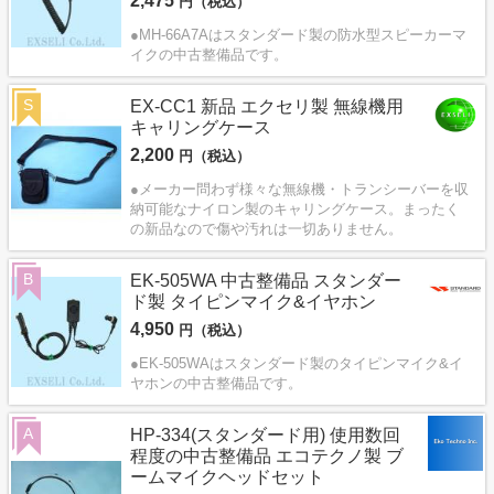
2,475
円（税込）
●MH-66A7Aはスタンダード製の防水型スピーカーマ
イクの中古整備品です。
S
EX-CC1 新品 エクセリ製 無線機用
キャリングケース
2,200
円（税込）
●メーカー問わず様々な無線機・トランシーバーを収
納可能なナイロン製のキャリングケース。まったく
の新品なので傷や汚れは一切ありません。
B
EK-505WA 中古整備品 スタンダー
ド製 タイピンマイク&イヤホン
4,950
円（税込）
●EK-505WAはスタンダード製のタイピンマイク&イ
ヤホンの中古整備品です。
A
HP-334(スタンダード用) 使用数回
程度の中古整備品 エコテクノ製 ブ
ームマイクヘッドセット