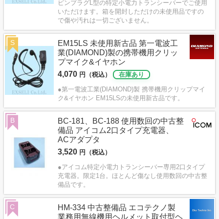
ピンプラグL型の特定小電力トランシーバーでご使用
いただけます。箱を開封しただけの未使用品ですの
で傷や汚れは一切ございません。
S
EM15LS 未使用新古品 第一電波工
業(DIAMOND)製の携帯機用クリッ
プマイク&イヤホン
4,070
円（税込）
在庫あり
●第一電波工業(DIAMOND)製 携帯機用クリップマイ
ク&イヤホン EM15LSの未使用新古品です。
B
BC-181、BC-188 使用数回の中古整
備品 アイコム2口タイプ充電器、
ACアダプタ
3,520
円（税込）
●アイコム特定小電力トランシーバー専用2口タイプ
充電器。限定1台。ほとんど傷なし使用数回の中古整
備品です。
C
HM-334 中古整備品 エコテクノ製
業務用無線機用ヘルメット取付型ヘ