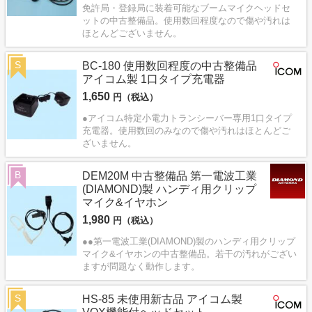
免許局・登録局に装着可能なブームマイクヘッドセ
ットの中古整備品。使用数回程度なので傷や汚れは
ほとんどございません。
S
BC-180 使用数回程度の中古整備品
アイコム製 1口タイプ充電器
1,650
円（税込）
●アイコム特定小電力トランシーバー専用1口タイプ
充電器。使用数回のみなので傷や汚れはほとんどご
ざいません。
B
DEM20M 中古整備品 第一電波工業
(DIAMOND)製 ハンディ用クリップ
マイク&イヤホン
1,980
円（税込）
●●第一電波工業(DIAMOND)製のハンディ用クリップ
マイク&イヤホンの中古整備品。若干の汚れがござい
ますが問題なく動作します。
S
HS-85 未使用新古品 アイコム製