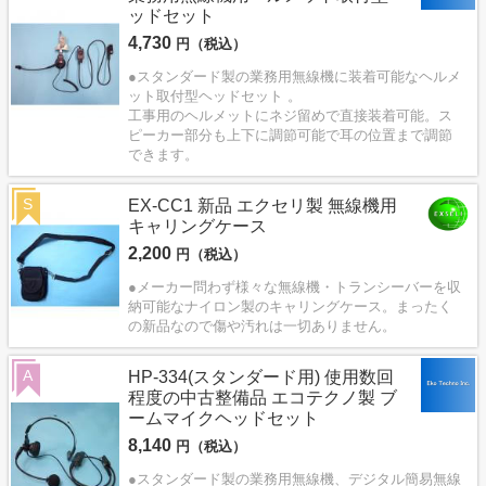
ッドセット
4,730
円（税込）
●スタンダード製の業務用無線機に装着可能なヘルメ
ット取付型ヘッドセット 。
工事用のヘルメットにネジ留めで直接装着可能。ス
ピーカー部分も上下に調節可能で耳の位置まで調節
できます。
S
EX-CC1 新品 エクセリ製 無線機用
キャリングケース
2,200
円（税込）
●メーカー問わず様々な無線機・トランシーバーを収
納可能なナイロン製のキャリングケース。まったく
の新品なので傷や汚れは一切ありません。
A
HP-334(スタンダード用) 使用数回
程度の中古整備品 エコテクノ製 ブ
ームマイクヘッドセット
8,140
円（税込）
●スタンダード製の業務用無線機、デジタル簡易無線