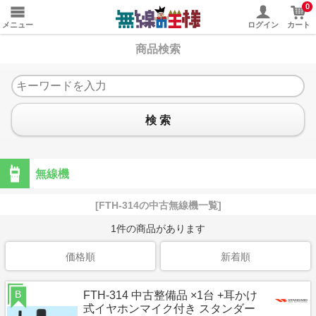
0
メニュー
ログイン
カート
商品検索
検 索
無線機
[FTH-314の中古無線機一覧]
1
件の商品があります
価格順
新着順
B
FTH-314 中古整備品 ×1台 +耳かけ
式イヤホンマイク付き スタンダー