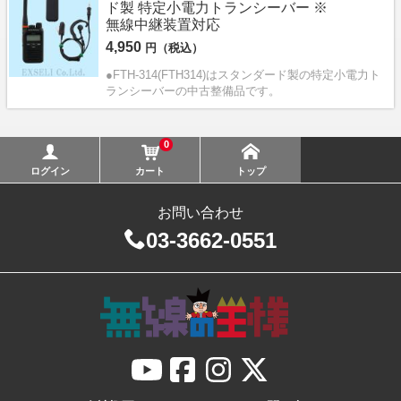
ド製 特定小電力トランシーバー ※
無線中継装置対応
4,950
円（税込）
●FTH-314(FTH314)はスタンダード製の特定小電力ト
ランシーバーの中古整備品です。
0
ログイン
カート
トップ
お問い合わせ
03-3662-0551