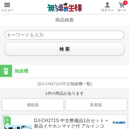
0
メニュー
ログイン
カート
商品検索
検 索
無線機
[DJ-CH271の中古無線機一覧]
1
件の商品があります
価格順
新着順
B
DJ-CH271S 中古整備品1台セット +
新品イヤホンマイク付 アルインコ