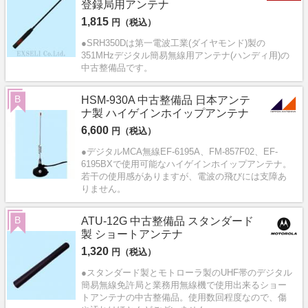
登録局用アンテナ
1,815
円（税込）
●SRH350Dは第一電波工業(ダイヤモンド)製の
351MHzデジタル簡易無線用アンテナ(ハンディ用)の
中古整備品です。
B
HSM-930A 中古整備品 日本アンテ
ナ製 ハイゲインホイップアンテナ
6,600
円（税込）
●デジタルMCA無線EF-6195A、FM-857F02、EF-
6195BXで使用可能なハイゲインホイップアンテナ。
若干の使用感がありますが、電波の飛びには支障あ
りません。
B
ATU-12G 中古整備品 スタンダード
製 ショートアンテナ
1,320
円（税込）
●スタンダード製とモトローラ製のUHF帯のデジタル
簡易無線免許局と業務用無線機で使用出来るショー
トアンテナの中古整備品。使用数回程度なので、傷