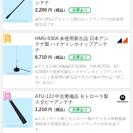
ンテナ
2,200
円（税込）
在庫あり
●EA-193はアルインコ製のロングアンテナの未使用
新古品です。
S
HMG-930A 未使用新古品 日本アン
テナ製 ハイゲインホイップアンテ
ナ
6,710
円（税込）
在庫あり
●デジタルMCA無線EF-6195A、FM-857F02、EF-
6195BXで使用可能なハイゲインホイップアンテナ。
まったく未使用の新古品ですので傷や汚れは一切ご
ざいません。
B
ATU-12J 中古整備品 モトローラ製
スタビーアンテナ
1,210
円（税込）
在庫あり
●スタンダード製とモトローラ製のデジタル簡易無線
登録局で使用出来るショートアンテナの中古品で
す。