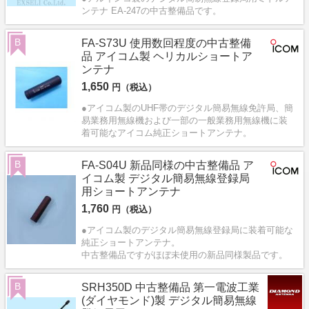
ンテナ EA-247の中古整備品です。
B
FA-S73U 使用数回程度の中古整備
品 アイコム製 ヘリカルショートア
ンテナ
1,650
円（税込）
●アイコム製のUHF帯のデジタル簡易無線免許局、簡
易業務用無線機および一部の一般業務用無線機に装
着可能なアイコム純正ショートアンテナ。
B
FA-S04U 新品同様の中古整備品 ア
イコム製 デジタル簡易無線登録局
用ショートアンテナ
1,760
円（税込）
●アイコム製のデジタル簡易無線登録局に装着可能な
純正ショートアンテナ。
中古整備品ですがほぼ未使用の新品同様製品です。
B
SRH350D 中古整備品 第一電波工業
(ダイヤモンド)製 デジタル簡易無線