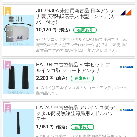
S
3BD-930A 未使用新古品 日本アンテ
ナ製 広帯域3素子八木型アンテナ(カ
バー付き)
10,120
円（税込）
在庫あり
●パナソニック製デジタルMCA無線で使用できる広
域帯3素子八木型アンテ(カバー付き)です。未使用の
新古品ですので傷や汚れは一切ございません。
B
EA-194 中古整備品 ×2本セット ア
ルインコ製 ショートアンテナ
2,200
円（税込）
在庫あり
●EA-194はアルインコ製のショートアンテナの中古
整備品です。
B
EA-247 中古整備品 アルインコ製 デ
ジタル簡易無線登録局用ミドルアン
テナ
1,980
円（税込）
在庫あり
●アルインコ製のデジタル簡易無線登録局用ミドルア