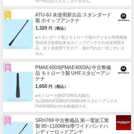
や汚れはほとんどございません。
S
ATU-6J 未使用新古品 スタンダード
製 ホイップアンテナ
1,320
円（税込）
●スタンダード製とモトローラ製のデジタル簡易無線
登録局で使用出来るホイップアンテナの未使用新古
品。全く未使用ですので、傷や汚れは一切ございま
せん。
B
PMAE4003(PMAE4003A) 中古整備
品 モトローラ製 UHFスタビーアン
テナ
1,650
円（税込）
●モトローラ(MOTOROLA)製の
GL2000/GP328/GP338用UHFスタビーアンテナ
PMAE4003の中古整備品です。
A
SRH789 中古整備品 第一電波工業
製 95~1100MHz帯ワイドバンドハ
ンディーロッドアンテ