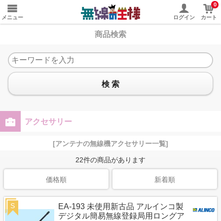
0
メニュー
ログイン
カート
商品検索
検 索
アクセサリー
[アンテナの無線機アクセサリー一覧]
22
件の商品があります
価格順
新着順
S
EA-193 未使用新古品 アルインコ製
デジタル簡易無線登録局用ロングア