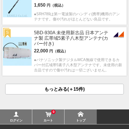
1,650
円（税込）
●SRH789は第一電波製のハンディ(携帯)機用のアン
テナです。傷や汚れがほとんどない良品です。
S
5BD-930A 未使用新古品 日本アンテ
ナ製 広帯域5素子八木型アンテナ(カ
バー付き)
22,000
円（税込）
●パナソニック製デジタルMCA無線で使用できるカ
バー付広域帯5素子八木型アンテナです。未使用の新
古品ですので傷や汚れは一切ございません。
もっとみる(＋15件)
0
ログイン
カート
トップ