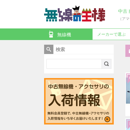
中古
（アマ
メーカーで選ぶ
無線機
検索