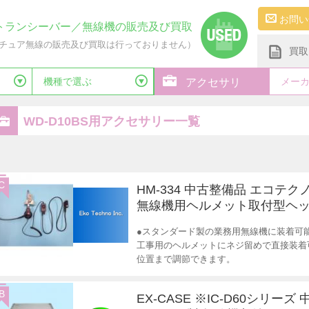
お問い
トランシーバー／無線機の販売及び買取
チュア無線の販売及び買取は行っておりません）
買取
機種で選ぶ
メー
アクセサリ
WD-D10BS用アクセサリー一覧
C
HM-334 中古整備品 エコテク
無線機用ヘルメット取付型ヘ
●スタンダード製の業務用無線機に装着可
工事用のヘルメットにネジ留めで直接装着
位置まで調節できます。
B
EX-CASE ※IC-D60シリーズ