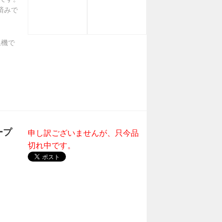
済みで
線機で
ープ
申し訳ございませんが、只今品
切れ中です。