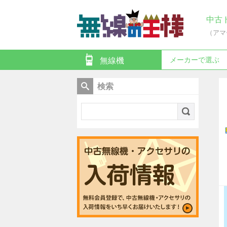
中古
（アマ
メーカーで選ぶ
無線機
検索