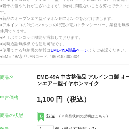
●若干の傷や汚れがございますが、動作に問題ないことを弊社でテスト
す。
●新品のオープンエア型イヤホン用スポンジをお付け致します。
●アルインコの2ピンジャックの特定小電力トランシーバー、業務用無
使用できます。
●PTTボタンロック機能が搭載しております。
●同時通話無線機でも使用可能です。
●使用できる無線機の情報は
EME-49A製品ページ
よりご確認ください。
●EME-49A新品JANコード: 4969182393804
EME-49A 中古整備品 アルインコ製 オ
商品名
ンエアー型イヤホンマイク
中古価格
1,100 円（税込）
商品の状態
並品 （
）
B
※商品状態の説明はこちら
数量
個（残り在庫数：0）