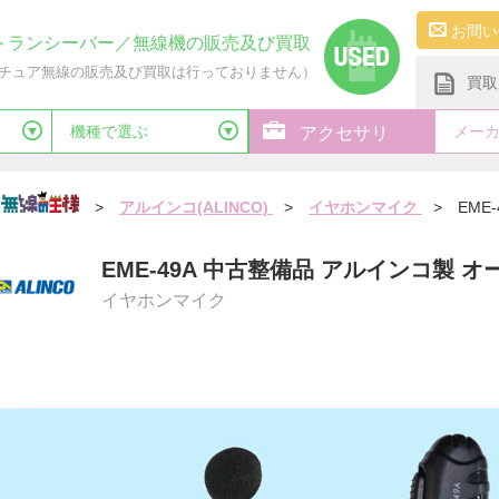
お問い
トランシーバー／無線機の販売及び買取
チュア無線の販売及び買取は行っておりません）
買取
機種で選ぶ
メー
アクセサリ
>
アルインコ(ALINCO)
>
イヤホンマイク
>
EME-
EME-49A 中古整備品 アルインコ製
イヤホンマイク