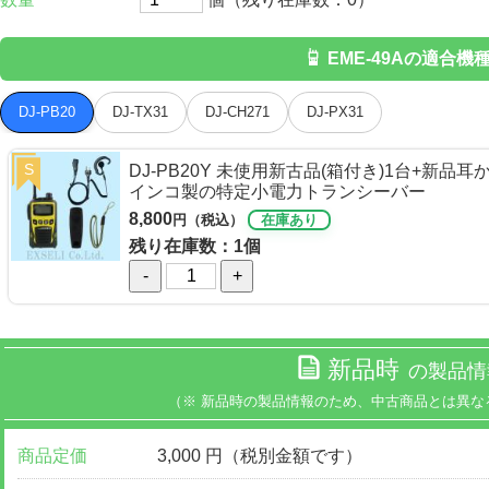
EME-49Aの適合機
DJ-PB20
DJ-TX31
DJ-CH271
DJ-PX31
S
DJ-PB20Y 未使用新古品(箱付き)1台+新品
インコ製の特定小電力トランシーバー
8,800
円（税込）
在庫あり
残り在庫数：1個
-
+
新品時
の製品情
（※ 新品時の製品情報のため、中古商品とは異な
商品定価
3,000 円（税別金額です）