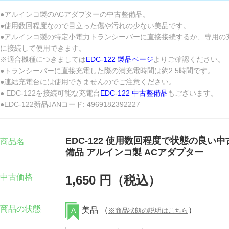
●アルインコ製のACアダプターの中古整備品。
●使用数回程度なので目立った傷や汚れの少ない美品です。
●アルインコ製の特定小電力トランシーバーに直接接続するか、専用の
に接続して使用できます。
※適合機種につきましては
EDC-122 製品ページ
よりご確認ください。
●トランシーバーに直接充電した際の満充電時間は約2.5時間です。
●連結充電台には使用できませんのでご注意ください。
● EDC-122を接続可能な充電台
EDC-122 中古整備品
もございます。
●EDC-122新品JANコード: 4969182392227
EDC-122 使用数回程度で状態の良い中
商品名
備品 アルインコ製 ACアダプター
中古価格
1,650 円（税込）
商品の状態
美品 （
）
A
※商品状態の説明はこちら