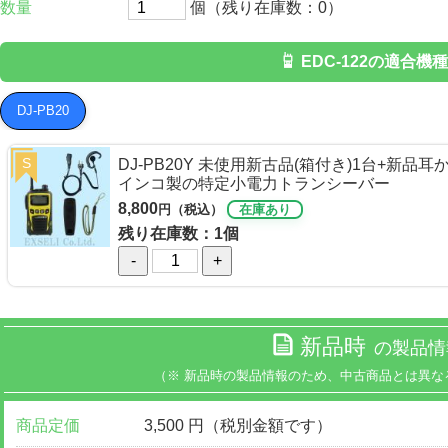
数量
個（残り在庫数：0）
EDC-122の適合機種
DJ-PB20
S
DJ-PB20Y 未使用新古品(箱付き)1台+新品
インコ製の特定小電力トランシーバー
8,800
円（税込）
在庫あり
残り在庫数：1個
-
+
新品時
の製品情
（※ 新品時の製品情報のため、中古商品とは異な
商品定価
3,500 円（税別金額です）