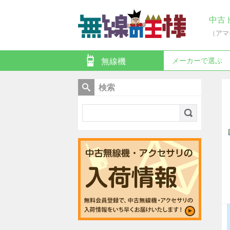
中古
（アマ
メーカーで選ぶ
無線機
検索