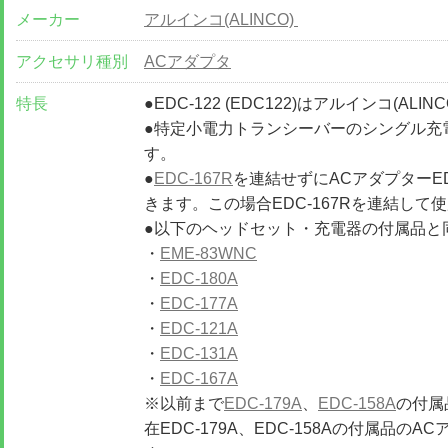
メーカー
アルインコ(ALINCO)
アクセサリ種別
ACアダプタ
特長
●EDC-122 (EDC122)はアルインコ(AL
●特定小電力トランシーバーのシングル充
す。
●
EDC-167R
を連結せずにACアダプターE
きます。この場合EDC-167Rを連結し
●以下のヘッドセット・充電器の付属品と
・
EME-83WNC
・
EDC-180A
・
EDC-177A
・
EDC-121A
・
EDC-131A
・
EDC-167A
※以前まで
EDC-179A
、
EDC-158A
の付属品
在EDC-179A、EDC-158Aの付属品のA