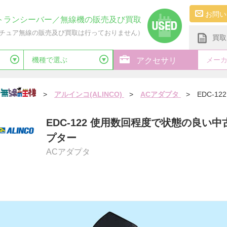
お問い
トランシーバー／無線機の販売及び買取
チュア無線の販売及び買取は行っておりません）
買取
機種で選ぶ
メー
アクセサリ
>
アルインコ(ALINCO)
>
ACアダプタ
>
EDC-122
EDC-122 使用数回程度で状態の良い中
プター
ACアダプタ