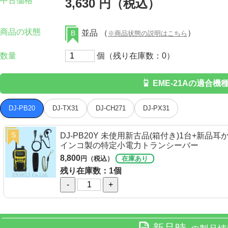
中古価格
3,630 円（税込）
商品の状態
並品 （
）
B
※商品状態の説明はこちら
数量
個（残り在庫数：0）
EME-21Aの適合機
DJ-PB20
DJ-TX31
DJ-CH271
DJ-PX31
S
DJ-PB20Y 未使用新古品(箱付き)1台+新品
インコ製の特定小電力トランシーバー
8,800
円（税込）
在庫あり
残り在庫数：1個
-
+