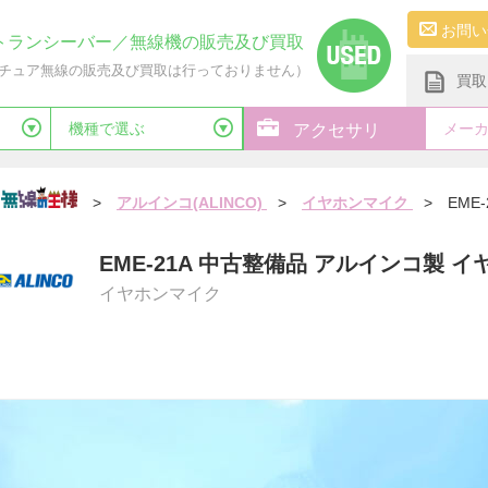
お問い
トランシーバー／無線機の販売及び買取
チュア無線の販売及び買取は行っておりません）
買取
機種で選ぶ
メー
アクセサリ
>
アルインコ(ALINCO)
>
イヤホンマイク
>
EME-
EME-21A 中古整備品 アルインコ製 
イヤホンマイク