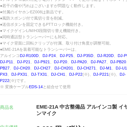
●若干の傷や汚れはございますが問題なく動作します。
●付属のイヤホンEZ008は新品です。
●風防スポンジ付で風切り音を削減。
●送信ボタンを固定できるPTTロック機能付き。
●マイクゲインL/M/H3段階切り替え機能付き。
●同時通話型トランシーバーにも対応。
●マイク背面に回転クリップが付属、取り付け角度が調整可能。
●EME-21Aを装着可能なトランシーバーは、
アルインコ
DJ-R100D
、
DJ-P24
、
DJ-P25
、
DJ-P35D
、
DJ-R20D
、
DJ-P
DJ-P11
、
DJ-P21
、
DJ-P921
、
DJ-P20
、
DJ-PA20
、
DJ-PA27
、
DJ-PB20
PB27
、
DJ-CH20
、
DJ-CH27
、
DJ-CH201
、
DJ-CH271
、
DJ-M1
、
DJ-U1
PX3
、
DJ-PX31
、
DJ-TX31
、
DJ-CH1
、
DJ-P22
(※)、
DJ-P221
(※)、
DJ-
P222
(※)です。
※ 変換ケーブル
EDS-14
と組合せて使用
EME-21A 中古整備品 アルインコ製 イ
商品名
ンマイク