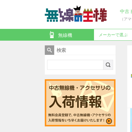
中古
（アマ
メーカーで選ぶ
無線機
検索