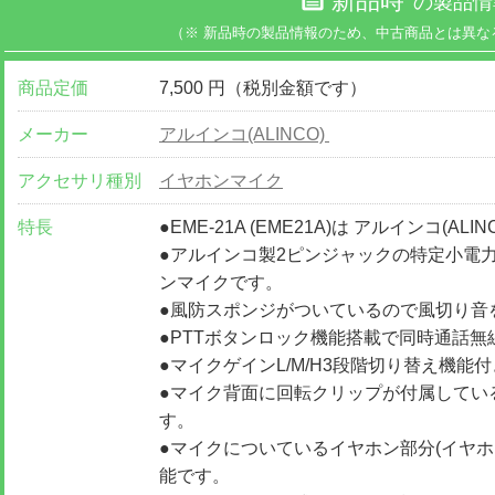
新品時
の製品情
（※ 新品時の製品情報のため、中古商品とは異な
商品定価
7,500 円（税別金額です）
メーカー
アルインコ(ALINCO)
アクセサリ種別
イヤホンマイク
特長
●EME-21A (EME21A)は アルインコ(
●アルインコ製2ピンジャックの特定小電
ンマイクです。
●風防スポンジがついているので風切り音
●PTTボタンロック機能搭載で同時通話
●マイクゲインL/M/H3段階切り替え機能
●マイク背面に回転クリップが付属してい
す。
●マイクについているイヤホン部分(イヤホン
能です。