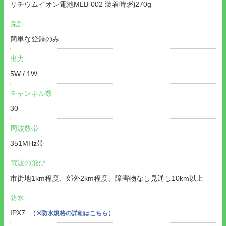
リチウムイオン電池MLB-002 装着時:約270g
免許
簡単な登録のみ
出力
5W / 1W
チャンネル数
30
周波数帯
351MHz帯
電波の飛び
市街地1km程度、郊外2km程度、障害物なし見通し10km以上
防水
IPX7 （
）
※防水規格の詳細はこちら