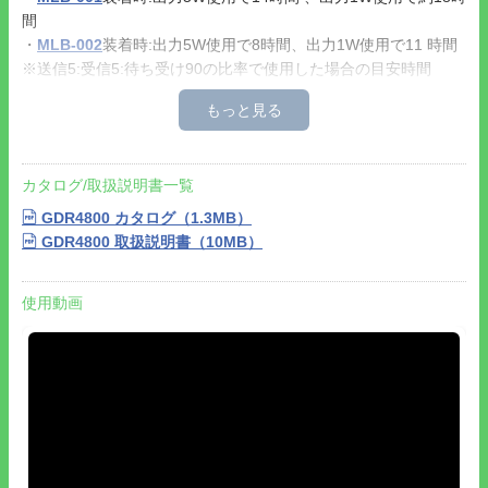
間
・
MLB-002
装着時:出力5W使用で8時間、出力1W使用で11 時間
※送信5:受信5:待ち受け90の比率で使用した場合の目安時間
●乾電池で運用する場合の詳細は
デジタル簡易無線登録局の乾電
池運用時間一覧
をご参照ください。
●その他にも多彩な機能を搭載しています。
・32,767通りの秘話コードを使った秘話機能
カタログ/取扱説明書一覧
・音声をクリアに聞き取ることが可能なノイズキャンセリング機
能
GDR4800 カタログ（1.3MB）
・現在のチャンネルを音声で知らせるガイド機能
GDR4800 取扱説明書（10MB）
・画面を見ずにチャンネル確認ができるボイスアナウンス機能
・大切な要件を録音するワンタッチで録音できる「音声メモ」機
使用動画
能と受信音声を録音する「リピート再生」機能
・事前に無線機に登録した音声をワンタッチで返信することがで
きるアンサーバック機能
●無線機側アンテナ接栓はSMA-Jです。