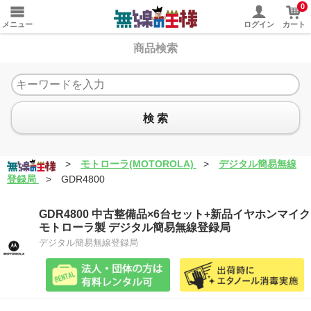
0
メニュー
ログイン
カート
商品検索
検 索
>
モトローラ(MOTOROLA)
>
デジタル簡易無線
登録局
>
GDR4800
GDR4800 中古整備品×6台セット+新品イヤホンマイク
モトローラ製 デジタル簡易無線登録局
デジタル簡易無線登録局