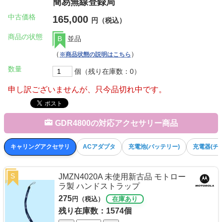
簡易無線登録局
中古価格
165,000
円（税込）
商品の状態
B
並品
（
）
※商品状態の説明はこちら
数量
個（残り在庫数：0）
申し訳ございませんが、只今品切れ中です。
GDR4800の対応アクセサリー商品
キャリングアクセサリ
ACアダプタ
充電池(バッテリー)
充電器(チ
S
JMZN4020A 未使用新古品 モトロー
ラ製 ハンドストラップ
275
円（税込）
在庫あり
残り在庫数：1574個