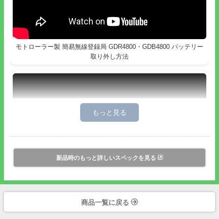
モトローラー製 簡易無線登録局 GDR4800・GDB4800 バッテリー
取り外し方法
新品時のもっと詳しいスペックを見る
モトローラー製 簡易無線登録局 GDR4800・GDB4800 バッテリー
装着方法
商品一覧に戻る