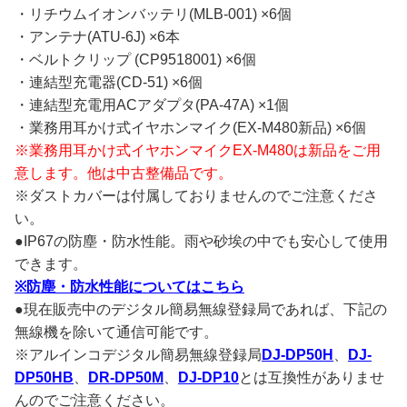
・リチウムイオンバッテリ(MLB-001) ×6個
・アンテナ(ATU-6J) ×6本
・ベルトクリップ (CP9518001) ×6個
・連結型充電器(CD-51) ×6個
・連結型充電用ACアダプタ(PA-47A) ×1個
・業務用耳かけ式イヤホンマイク(EX-M480新品) ×6個
※業務用耳かけ式イヤホンマイクEX-M480は新品をご用
意します。他は中古整備品です。
※ダストカバーは付属しておりませんのでご注意くださ
い。
●IP67の防塵・防水性能。雨や砂埃の中でも安心して使用
できます。
※防塵・防水性能についてはこちら
●現在販売中のデジタル簡易無線登録局であれば、下記の
無線機を除いて通信可能です。
※アルインコデジタル簡易無線登録局
DJ-DP50H
、
DJ-
DP50HB
、
DR-DP50M
、
DJ-DP10
とは互換性がありませ
んのでご注意ください。