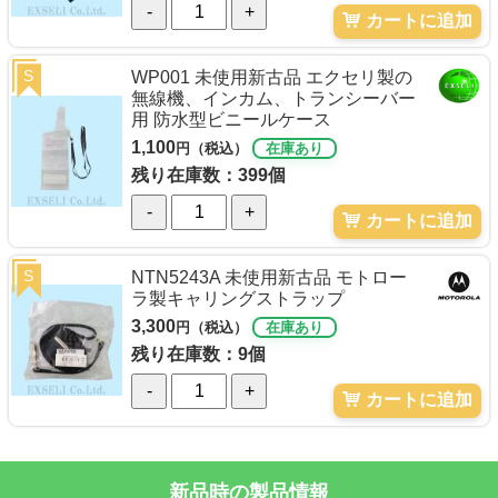
-
+
カートに追加
S
WP001 未使用新古品 エクセリ製の
無線機、インカム、トランシーバー
用 防水型ビニールケース
1,100
円（税込）
在庫あり
残り在庫数：399個
-
+
カートに追加
S
NTN5243A 未使用新古品 モトロー
ラ製キャリングストラップ
3,300
円（税込）
在庫あり
残り在庫数：9個
-
+
カートに追加
新品時の製品情報