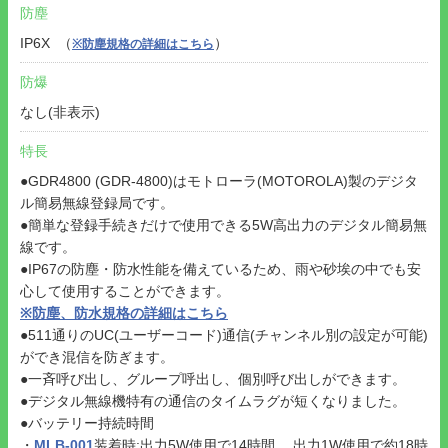
防塵
IP6X （
）
※防塵規格の詳細はこちら
防爆
なし(非表示)
特長
●GDR4800 (GDR-4800)はモトローラ(MOTOROLA)製のデジタ
ル簡易無線登録局です。
●簡単な登録手続きだけで使用できる5W高出力のデジタル簡易無
線です。
●IP67の防塵・防水性能を備えているため、雨や砂埃の中でも安
心して使用することができます。
※防塵、防水規格の詳細はこちら
●511通りのUC(ユーザーコード)通信(チャンネル別の設定が可能)
ができ混信を防ぎます。
●一斉呼び出し、グループ呼出し、個別呼び出しができます。
●デジタル無線機特有の通信のタイムラグが短くなりました。
●バッテリー持続時間
・
MLB-001
装着時:出力5W使用で14時間 、出力1W使用で約18時