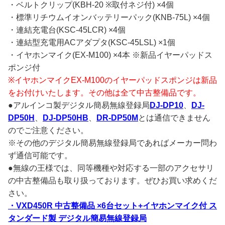
・ベルトクリップ(KBH-20 ※取付ネジ付) ×4個
・標準リチウムイオンバッテリーパック(KNB-75L) ×4個
・連結充電台(KSC-45LCR) ×4個
・連結型充電用ACアダプタ(KSC-45LSL) ×1個
・イヤホンマイク(EX-M100) ×4本 ※新品イヤーパッドス
ポンジ付
※イヤホンマイクEX-M100のイヤーパッドスポンジは新品
をお付けいたします。その他は全て中古整備品です。
●アルインコ製デジタル簡易無線登録局
DJ-DP10
、
DJ-
DP50H
、
DJ-DP50HB
、
DR-DP50M
とは通信できません
のでご注意ください。
※その他のデジタル簡易無線登録局であればメーカー問わ
ず通信可能です。
●無線の王様では、同等機種や対応する一部のアクセサリ
の中古整備品も取り扱っております。ぜひお買い求めくだ
さい。
・VXD450R 中古整備品 ×6台セット+イヤホンマイク付 ス
タンダード製 デジタル簡易無線登録局