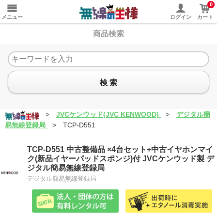
0
メニュー
ログイン
カート
商品検索
検 索
>
JVCケンウッド(JVC KENWOOD)
>
デジタル簡
易無線登録局
>
TCP-D551
TCP-D551 中古整備品 ×4台セット+中古イヤホンマイ
ク(新品イヤーパッドスポンジ)付 JVCケンウッド製 デ
ジタル簡易無線登録局
デジタル簡易無線登録局