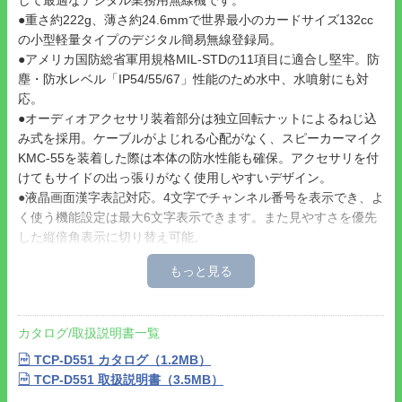
●重さ約222g、薄さ約24.6mmで世界最小のカードサイズ132cc
の小型軽量タイプのデジタル簡易無線登録局。
●アメリカ国防総省軍用規格MIL-STDの11項目に適合し堅牢。防
塵・防水レベル「IP54/55/67」性能のため水中、水噴射にも対
応。
●オーディオアクセサリ装着部分は独立回転ナットによるねじ込
み式を採用。ケーブルがよじれる心配がなく、スピーカーマイク
KMC-55を装着した際は本体の防水性能も確保。アクセサリを付
けてもサイドの出っ張りがなく使用しやすいデザイン。
●液晶画面漢字表記対応。4文字でチャンネル番号を表示でき、よ
く使う機能設定は最大6文字表示できます。また見やすさを優先
した縦倍角表示に切り替え可能。
●2つのチャンネルを自動的に交互に受信し、送信できるセカンド
PTT機能搭載。1台で2台持っているような使い方ができます。
●511通りの「ユーザーコード通信」可能。
●32,767通りの高度な秘話機能付き。
カタログ/取扱説明書一覧
●上空用5chの受信専用機能搭載。
●セミVOX機能を搭載。通話開始はPTT(送信)ボタンを一度押せ
TCP-D551 カタログ（1.2MB）
ば送信開始、終話はMICに音声入力がなくなると送信終了になり
TCP-D551 取扱説明書（3.5MB）
ます。また、終話ももう一度PTTを押して終了できるPTTホール