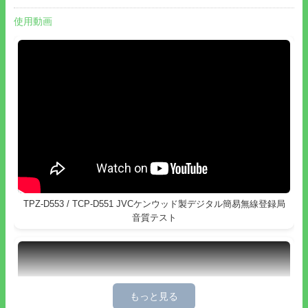
ド機能も搭載。
使用動画
●不特定多数と通話も可能な呼び出しチャンネル搭載。
●グループのチャンネルを探し、またチャンネルの使用状況を確
認できるチャンネルスキャン機能搭載。
●PTTを押すと空きチャンネルを自動で探し同じUCに設定してい
る受信局も自動的に同じチャンネルに引き込むオートチャンネル
セレクト機能付き。グループが多い場所での混信を緩和できま
す。
●出力1Wで省エネを重視する、ecoモードバッテリセーブ機能を
搭載。
●自分の音声、好みの受信音質に対応したデジタルならではの送
受信音質調整機能搭載。また、オプションの外部マイクロホンに
合わせ適切な音質設定も選択できます。
TPZ-D553 / TCP-D551 JVCケンウッド製デジタル簡易無線登録局
●イヤホンモード設定可能。受信はイヤホン、送信は本体のマイ
音質テスト
クを使用できます。
●通話開始告知音および終話告知音設定、マイク感度設定、キー
操作音設定、キーロックも可能です。
●チャンネル読み上げ機能搭載。
●任意にカスタマイズ可能なパワーオンメッセージ機能搭載。
●本体および
KMS-55
(オプションSP/MIC)のキーカスタマイズ設