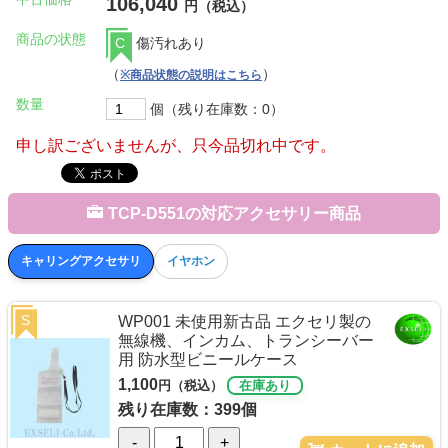
106,040
円（税込）
商品の状態
C
傷汚れあり
（
）
※商品状態の説明はこちら
数量
個（残り在庫数：0）
申し訳ございませんが、只今品切れ中です。
TCP-D551の対応アクセサリー商品
キャリングアクセサリ
イヤホン
S
WP001 未使用新古品 エクセリ製の
無線機、インカム、トランシーバー
用 防水型ビニールケース
1,100
円（税込）
在庫あり
残り在庫数：399個
-
+