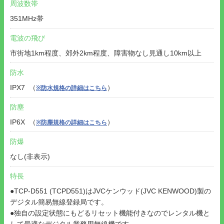
周波数帯
351MHz帯
電波の飛び
市街地1km程度、郊外2km程度、障害物なし見通し10km以上
防水
IPX7 （
）
※防水規格の詳細はこちら
防塵
IP6X （
）
※防塵規格の詳細はこちら
防爆
なし(非表示)
特長
●TCP-D551 (TCPD551)はJVCケンウッド(JVC KENWOOD)製の
デジタル簡易無線登録局です。
●独自の設定状態にもどるリセット機能付きなのでレンタル機と
して最適なデジタル業務用無線機です。