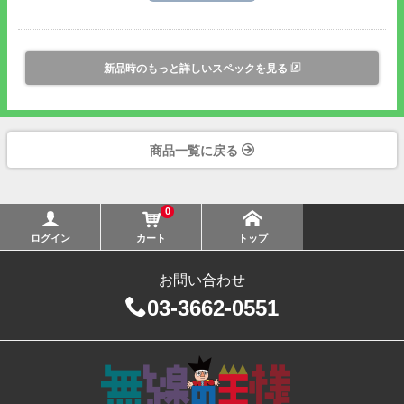
定可能。
●その他、業務を効率化する様々な機能を搭載しています。
・個別呼び出し機能
・サイレントアラーム機能
新品時のもっと詳しいスペックを見る
・コネクトアンサー機能
・子機間通話禁止機能
・モニター機能
TPZ-D553 / TCP-D551 JVCケンウッド製 簡易無線登録局 オールリ
・エマージェンシー機能
セット方法
商品一覧に戻る
・簡易メニュー項目設定機能
●電池の持ち時間 バッテリーセーブ ON/OFF
・
KNB-74L
(7.4V/1100mAh):約9時間/約7時間
0
・
KNB-75L
(7.4V/1800mAn):約15時間/約11時間
ログイン
カート
トップ
・
KNB-76L
(7.4V/2200mAn):約18時間/約14時間
※電池の持ち時間は5W出力時、送信5:受信5:待受90の使用条件
お問い合わせ
で通信した場合です。
※リチウムイオンバッテリ、充電器、ベルトクリップ、アンテナ
03-3662-0551
がセットになった
TPZ-D553
もございます(セットになると型番が
変わりますが同じ商品です)。
●乾電池で運用する場合の詳細は
デジタル簡易無線登録局の乾電
池運用時間一覧
をご参照ください。
TCP-D551 JVCケンウッド製デジタル簡易無線登録局
●無線機側アンテナ接栓はSMA-Jです。