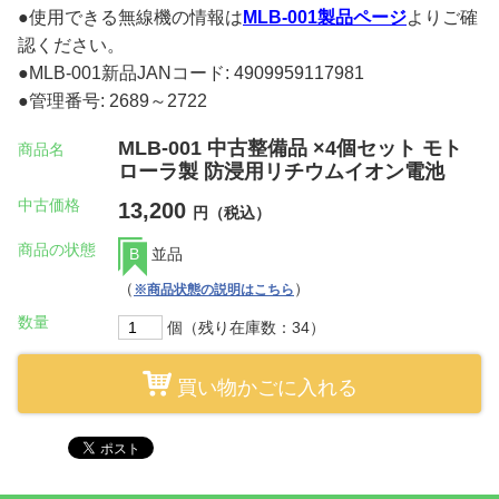
●使用できる無線機の情報は
MLB-001製品ページ
よりご確
認ください。
●MLB-001新品JANコード: 4909959117981
●管理番号: 2689～2722
MLB-001 中古整備品 ×4個セット モト
商品名
ローラ製 防浸用リチウムイオン電池
中古価格
13,200
円（税込）
商品の状態
B
並品
（
）
※商品状態の説明はこちら
数量
個（残り在庫数：34）
買い物かごに入れる