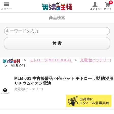
0
メニュー
ログイン
カート
商品検索
検 索
>
モトローラ(MOTOROLA)
>
充電池(バッテリー)
>
MLB-001
MLB-001 中古整備品 ×4個セット モトローラ製 防浸用
リチウムイオン電池
充電池(バッテリー)