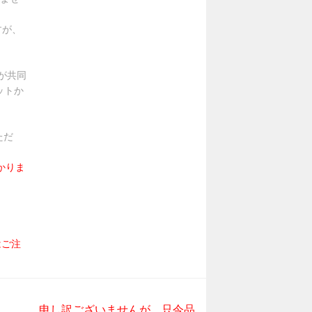
すが、
が共同
ットか
ただ
かりま
はご注
申し訳ございませんが、只今品