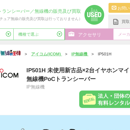
お問い
トランシーバー／無線機の販売及び買取
チュア無線の販売及び買取は行っておりません）
買取
機種で選ぶ
メー
アクセサリ
>
アイコム(ICOM)
>
IP無線機
>
IP501H
IP501H 未使用新古品×2台イヤホンマ
無線機PoCトランシーバー
IP無線機