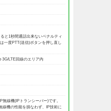
えると1秒間通話出来ないペナルティ
一度PTT(送信)ボタンを押し直し
o 3G/LTE回線のエリア内
)製のIP無線機(IPトランシーバー)です。
無線機の性能を損なわず、IP技術に