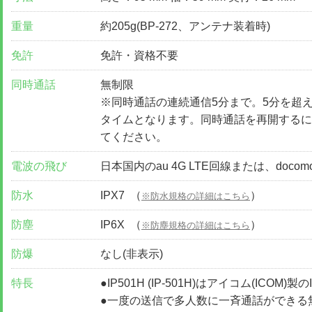
重量
約205g(BP-272、アンテナ装着時)
免許
免許・資格不要
同時通話
無制限
※同時通話の連続通信5分まで。5分を超
タイムとなります。同時通話を再開するには
てください。
電波の飛び
日本国内のau 4G LTE回線または、docom
防水
IPX7 （
）
※防水規格の詳細はこちら
防塵
IP6X （
）
※防塵規格の詳細はこちら
防爆
なし(非表示)
特長
●IP501H (IP-501H)はアイコム(ICOM
●一度の送信で多人数に一斉通話ができる