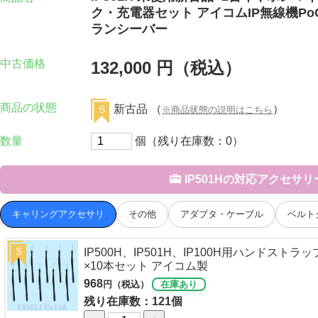
ク・充電器セット アイコムIP無線機Po
ランシーバー
中古価格
132,000 円（税込）
商品の状態
新古品 （
）
S
※商品状態の説明はこちら
数量
個（残り在庫数：0）
IP501Hの対応アクセサ
キャリングアクセサリ
その他
アダプタ・ケーブル
ベルト
S
IP500H、IP501H、IP100H用ハンドストラッ
×10本セット アイコム製
968
円（税込）
在庫あり
残り在庫数：121個