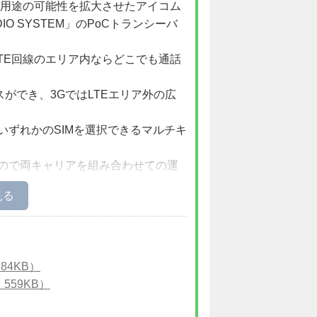
用途の可能性を拡大させたアイコム
DIO SYSTEM」のPoCトランシーバ
G/LTE回線のエリア内ならどこでも通話
スができ、3GではLTEエリア外の広
いずれかのSIMを選択できるマルチキ
すので両キャリアを組み合わせての運
01H
、a
5/IP200H.html">IP200H、
IP210H
、車
Pインターコム
IP200PG
、IPアプリ
NAGER
、
ICOM CONNECT CARS
、
84KB）
フォン
VP-2100
(VoIPルーター
SR-
559KB）
Pトランシーバー
IP700
/
IP700
/
IP700SU BT
とも通信できます。