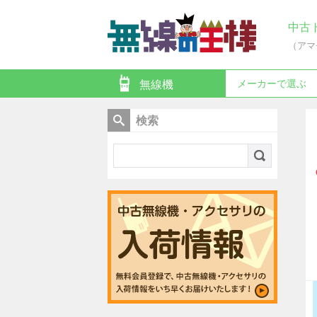
中古
（アマ
メーカーで選ぶ
無線機
検索