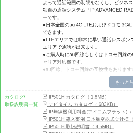
よって通話範囲の制限をなくし、ビジネス
独自の通話システム「IP ADVANCED RA
ーです。
●日本全国のau 4G LTEおよびドコモ 3
できます。
●LTEエリアでは非常に早い通話レスポン
エリアで通話が出来ます。
●ご購入時にau回線もしくはドコモ回線の
ャリア対応機です。
●au回線、ドコモ回線の互換性もありま
用もできます。
●携帯型のIP無線機
IP510H
、
IP500H
、
IP5
href="https://www.exseli.com/details/409
カタログ/
IP501H カタログ（ 1.8MB）
載型のIP無線機
IP501M
、
IP500M
、無線I
取扱説明書一覧
ナビタイム カタログ（ 683KB）
ICOM CONNECT
、
ICOM CONNECT MA
IP無線機利用料金(アイコムフラット)（ 
IP500APP
、
IP200APP
、多機能卓上型IP
IP501H 導入事例 日本航空株式会社様（ 
8000V
が必要)、
VE-SP2
、ハイブリッドI
IP501H 取扱説明書（ 4.5MB）
PLUS
、
IP700SV
/
IP700SU
/
IP700SV BT