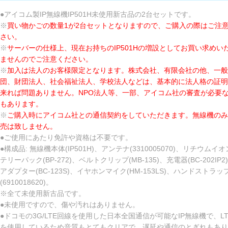
●アイコム製IP無線機IP501H未使用新古品の2台セットです。
※
買い物かごの数量1が2台セットとなりますので、ご購入の際はご注
さい。
※
サーバーの仕様上、現在お持ちのIP501Hの増設としてお買い求めい
ませんのでご注意ください。
※
加入は法人のお客様限定となります。株式会社、有限会社の他、一般
団、財団法人、社会福祉法人、学校法人などは、基本的に法人格の証明
来れば問題ありません。NPO法人等、一部、アイコム社の審査が必要
もあります。
※
ご購入時にアイコム社との通信契約をしていただきます。無線機のみ
売は致しません。
●ご使用にあたり免許や資格は不要です。
●構成品: 無線機本体(IP501H)、アンテナ(3310005070)、リチウムイ
テリーパック(BP-272)、ベルトクリップ(MB-135)、充電器(BC-202IP2
アダプター(BC-123S)、イヤホンマイク(HM-153LS)、ハンドストラッ
(6910018620)。
※全て未使用新古品です。
●未使用ですので、傷や汚れはありません。
●ドコモの3G/LTE回線を使用した日本全国通信が可能なIP無線機で、L
を使用しているため音質もとてもクリアで、遅延や通信のとぎれもあり