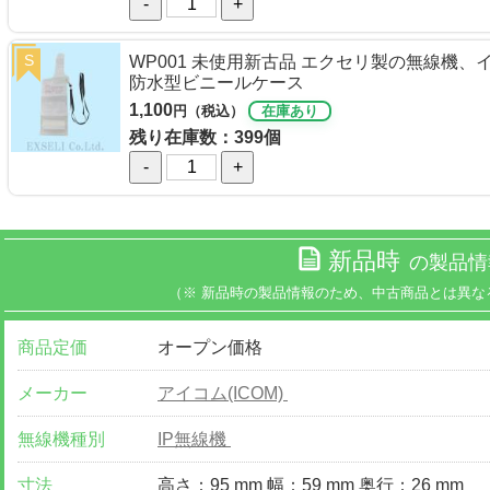
-
+
S
WP001 未使用新古品 エクセリ製の無線機
防水型ビニールケース
1,100
円（税込）
在庫あり
残り在庫数：399個
-
+
新品時
の製品情
（※ 新品時の製品情報のため、中古商品とは異な
商品定価
オープン価格
メーカー
アイコム(ICOM)
無線機種別
IP無線機
寸法
高さ：95 mm 幅：59 mm 奥行：26 mm