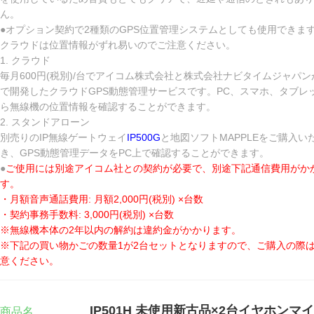
ん。
●オプション契約で2種類のGPS位置管理システムとしても使用できま
クラウドは位置情報がずれ易いのでご注意ください。
1. クラウド
毎月600円(税別)/台でアイコム株式会社と株式会社ナビタイムジャパン
で開発したクラウドGPS動態管理サービスです。PC、スマホ、タブレ
ら無線機の位置情報を確認することができます。
2. スタンドアローン
別売りのIP無線ゲートウェイ
IP500G
と地図ソフトMAPPLEをご購入い
き、GPS動態管理データをPC上で確認することができます。
●
ご使用には別途アイコム社との契約が必要で、別途下記通信費用がか
す。
・月額音声通話費用: 月額2,000円(税別) ×台数
・契約事務手数料: 3,000円(税別) ×台数
※無線機本体の2年以内の解約は違約金がかかります。
※下記の買い物かごの数量1が2台セットとなりますので、ご購入の際
意ください。
IP501H 未使用新古品×2台イヤホンマイ
商品名