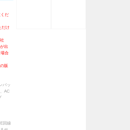
意くだ
ただけ
社
が出
な場合
の販
オンバッ
)、AC
プ
TE回線
ませ