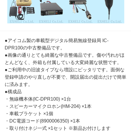
●アイコム製の車載型デジタル簡易無線登録局 IC-
DPR100の中古整備品です。
●画像の通りとても綺麗な中古整備品です。傷や汚れがほ
とんどなく、外箱も付属している大変綺麗な状態です。
●ご利用中の旧波タイプなら増設にピッタリです。面倒な
登録申請のやり直しが不要で、開設届出の提出だけで簡単
に済みます。
●構成品
・無線機本体(IC-DPR100) ×1台
・スピーカーマイクロホン(HM-204) ×1本
・車載ブラケット ×1個
・DC電源コード(8900006350) ×1本
・取り付けネジ一式 ×1セット ※新品お付けします