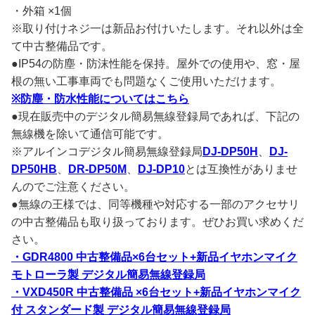
・外箱 ×1個
※取り付けネジ一は新品お付けいたします。それ以外は全
て中古整備品です。
●IP54の防塵・防沫性能を保持。屋外での使用や、窓・屋
根の無い工事車両でも問題なくご使用いただけます。
※防塵・防水性能についてはこちら
●現在販売中のデジタル簡易無線登録局であれば、下記の
無線機を除いて通信可能です。
※アルインコデジタル簡易無線登録局
DJ-DP50H
、
DJ-
DP50HB
、
DR-DP50M
、
DJ-DP10
とは互換性がありませ
んのでご注意ください。
●無線の王様では、同等機種や対応する一部のアクセサリ
の中古整備品も取り扱っております。ぜひお買い求めくだ
さい。
・GDR4800 中古整備品×6台セット+新品イヤホンマイク
モトローラ製 デジタル簡易無線登録局
・VXD450R 中古整備品 ×6台セット+新品イヤホンマイク
付 スタンダード製 デジタル簡易無線登録局