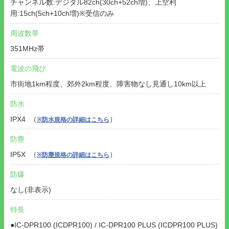
チャンネル数:デジタル82ch(30ch+52ch増)、上空利
用:15ch(5ch+10ch増)※受信のみ
周波数帯
351MHz帯
電波の飛び
市街地1km程度、郊外2km程度、障害物なし見通し10km以上
防水
IPX4 （
）
※防水規格の詳細はこちら
防塵
IP5X （
）
※防塵規格の詳細はこちら
防爆
なし(非表示)
特長
●IC-DPR100 (ICDPR100) / IC-DPR100 PLUS (ICDPR100 PLUS)