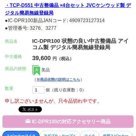
・TCP-D551 中古整備品 ×4台セット JVCケンウッド製 デ
ジタル簡易無線登録局
●IC-DPR100新品JANコード: 4909723127314
●管理番号: 3276、3277
IC-DPR100 状態の良い中古整備品 アイ
商品名
コム製 デジタル簡易無線登録局
中古価格
39,600
円（税込）
商品の状態
A
美品
（
）
※商品状態の説明はこちら
数量
個（残り在庫数：0）
申し訳ございませんが、只今品切れ中です。
IC-DPR100の対応アクセサリー商品
スピーカーマイク
アダプタ・ケーブル
マイク
外部スピーカー