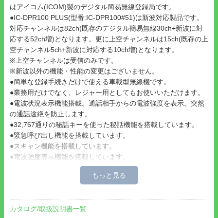
はアイコム(ICOM)製のデジタル簡易無線登録局です。
●IC-DPR100 PLUS(型番:IC-DPR100#51)は新波対応製品です。
対応チャンネルは82ch(既存のデジタル簡易無線30ch+新波に対
応する52ch増)となります。更に上空チャンネルは15ch(既存の上
空チャンネル5ch+新波に対応する10ch増)となります。
※上空チャンネルは受信のみです。
※新波以外の機能・性能の変更はございません。
●簡単な登録手続きだけで使える車載型無線機です。
●業務用だけでなく、レジャー用としてもお使いいただけます。
●電波状況表示機能搭載。通話相手からの電波強度を表示。突然
の通話途絶を防止します。
●32,767通りの秘話キーを使った秘話機能を搭載しています。
●緊急呼び出し機能を搭載しています。
●スキャン機能を搭載しています。
●電波強度表示機能を搭載しています。
●個別通信、一斉通信が可能です。
●IP54の防塵・防沫性能を保持しています。
●上空利用できるデジタル簡易無線登録局
VXD450S
、
VX-D291S
の上空専用チャンネルの受信のみできます。
カタログ/取扱説明書一覧
●別売りの安定化電源
PS230A
に接続すれば、事務所用・基地局