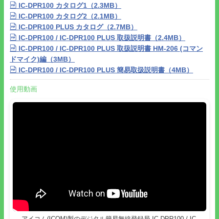
用として使用できます。
IC-DPR100 カタログ1（2.3MB）
●無線機側アンテナ接栓はMJです。
IC-DPR100 カタログ2（2.1MB）
●メーカー無料保証期間1年です。
IC-DPR100 PLUS カタログ（2.7MB）
IC-DPR100 / IC-DPR100 PLUS 取扱説明書（2.4MB）
IC-DPR100 / IC-DPR100 PLUS 取扱説明書 HM-206 (コマン
ドマイク)編（3MB）
IC-DPR100 / IC-DPR100 PLUS 簡易取扱説明書（4MB）
使用動画
アイコム(ICOM)製のデジタル簡易無線登録局 IC-DPR100 / IC-