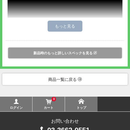
・
UBZ-M31 / UBZ-M31E
・
UBZ-M51S / UBZ-M51SE
・
UBZ-M51L / UBZ-M51LE
・
UBZ-BM51 / UBZ-BM51BT
●メーカー無料保証期間1年です。
新品時のもっと詳しいスペックを見る
UBZ-RJ27 JVCケンウッド(JVC KENWOOD)製 特定小電力トランシ
ーバー無線中継機 オールリセット方法
商品一覧に戻る
0
ログイン
カート
トップ
お問い合わせ