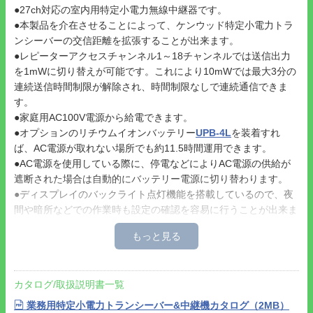
●27ch対応の室内用特定小電力無線中継器です。
●本製品を介在させることによって、ケンウッド特定小電力トラ
ンシーバーの交信距離を拡張することが出来ます。
●レピーターアクセスチャンネル1～18チャンネルでは送信出力
を1mWに切り替えが可能です。これにより10mWでは最大3分の
連続送信時間制限が解除され、時間制限なしで連続通信できま
す。
●家庭用AC100V電源から給電できます。
●オプションのリチウムイオンバッテリー
UPB-4L
を装着すれ
ば、AC電源が取れない場所でも約11.5時間運用できます。
●AC電源を使用している際に、停電などによりAC電源の供給が
遮断された場合は自動的にバッテリー電源に切り替わります。
●ディスプレイのバックライト点灯機能を搭載しているので、夜
間や暗所などでの作業時も設定の確認を容易に行うことが出来ま
す。
●その他多数の業務効率化に最適な機能を搭載しています。
・CTCSS38波搭載
・レピーター保持時間設定(OFF/3秒/5秒)
カタログ/取扱説明書一覧
・3段階のスケルチ設定機能
・誤操作を防止するキーロック機能
業務用特定小電力トランシーバー&中継機カタログ（2MB）