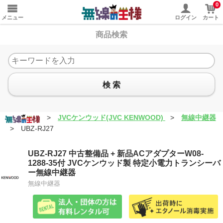
0
メニュー
ログイン
カート
商品検索
検 索
>
JVCケンウッド(JVC KENWOOD)
>
無線中継器
>
UBZ-RJ27
UBZ-RJ27 中古整備品 + 新品ACアダプターW08-
1288-35付 JVCケンウッド製 特定小電力トランシーバ
ー無線中継器
無線中継器