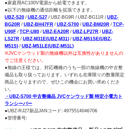
●家庭用AC100V電源から給電できます。
●以下の無線機の通信距離を拡張できます。
UBZ-S20
/
UBZ-S27
/ UBZ-BG9R / UBZ-BG11R /
UBZ-
BG20R
/
UBZ-BH47FR
/
UBZ-S700
/
UBZ-BM20R
/
TCP-
U90F
/
TCP-U80
/
UBZ-EA20R
/
UBZ-LP27R
/
UBZ-
LS27R
/
UBZ-M31E(UBZ-M31)
/
UBZ-M51SE(UBZ-
M51S)
/
UBZ-M51LE(UBZ-M51L)
※JVCケンウッド製の無線機以外は互換性がありませんの
でご注意ください。
●無線の王様では、対応機種のうち一部の無線機の中古整
備品も取り扱っております。いずれも在庫限りの数量限定
商品となりますので、ぜひこの機会にお買い求めくださ
い。
・UBZ-S700 中古整備品 JVCケンウッド製 特定小電力ト
ランシーバー
●UBZ-RJ27新品JANコード: 4975514046706
●管理番号: