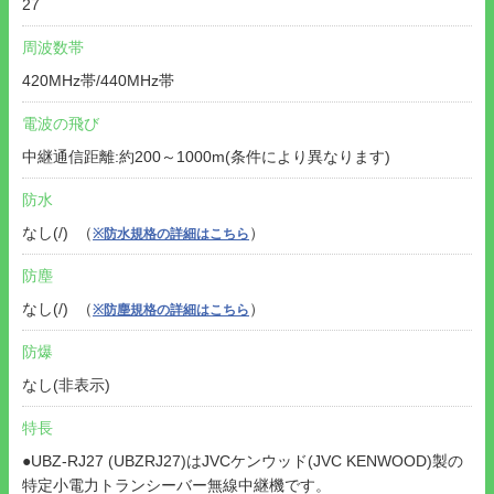
27
周波数帯
420MHz帯/440MHz帯
電波の飛び
中継通信距離:約200～1000m(条件により異なります)
防水
なし(/) （
）
※防水規格の詳細はこちら
防塵
なし(/) （
）
※防塵規格の詳細はこちら
防爆
なし(非表示)
特長
●UBZ-RJ27 (UBZRJ27)はJVCケンウッド(JVC KENWOOD)製の
特定小電力トランシーバー無線中継機です。