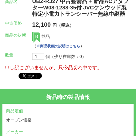
UBZ-RJ27 中古整備品 + 新品ACアダプ
商品名
ターW08-1288-35付 JVCケンウッド製
特定小電力トランシーバー無線中継器
中古価格
12,100
円（税込）
商品の状態
B
並品
（
）
※商品状態の説明はこちら
数量
個（残り在庫数：0）
申し訳ございませんが、只今品切れ中です。
新品時の製品情報
商品定価
オープン価格
メーカー