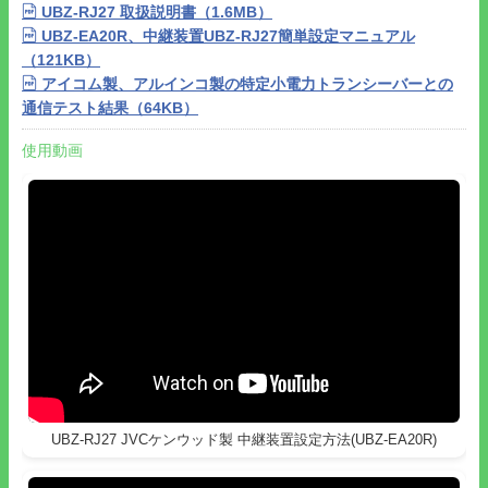
・TOT Pre Alert機能
UBZ-RJ27 取扱説明書（1.6MB）
●別売りのレピーターリンクコード
DG-3WO-0276
と組み合わせ
UBZ-EA20R、中継装置UBZ-RJ27簡単設定マニュアル
ることで本製品を2台まで連結させて、建物に遮られて電波の届
（121KB）
かない2つの地点間での通話を行うことが出来る拡張連結レピー
アイコム製、アルインコ製の特定小電力トランシーバーとの
ターモードが使用できます。
通信テスト結果（64KB）
●通信距離を拡張できる無線機は以下の通りです。
・
使用動画
UBZ-S20
・
UBZ-S27
・UBZ-BG9R
・UBZ-BG11R
・
UBZ-BG20R
・
UBZ-BH47FR
・
UBZ-S700
・
UBZ-BM20R
・
TCP-U90F
・
TCP-U80
・
UBZ-EA20R
・
UBZ-LP27R
・
UBZ-LS27R
UBZ-RJ27 JVCケンウッド製 中継装置設定方法(UBZ-EA20R)
・
UBZ-LU27
・
UBZ-LU27BT