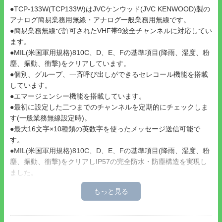
●TCP-133W(TCP133W)はJVCケンウッド(JVC KENWOOD)製の
アナログ簡易業務用無線・アナログ一般業務用無線です。
●簡易業務無線で許可されたVHF帯9波全チャンネルに対応してい
ます。
●MIL(米国軍用規格)810C、D、E、Fの基準項目(降雨、湿度、粉
塵、振動、衝撃)をクリアしています。
●個別、グループ、一斉呼び出しができるセレコール機能を搭載
しています。
●エマージェンシー機能を搭載しています。
●最初に設定した二つまでのチャンネルを定期的にチェックしま
す(一般業務無線設定時)。
●最大16文字×10種類の英数字を使ったメッセージ送信可能で
す。
●MIL(米国軍用規格)810C、D、E、Fの基準項目(降雨、湿度、粉
塵、振動、衝撃)をクリアしIP57の完全防水・防塵構造を実現し
ました。