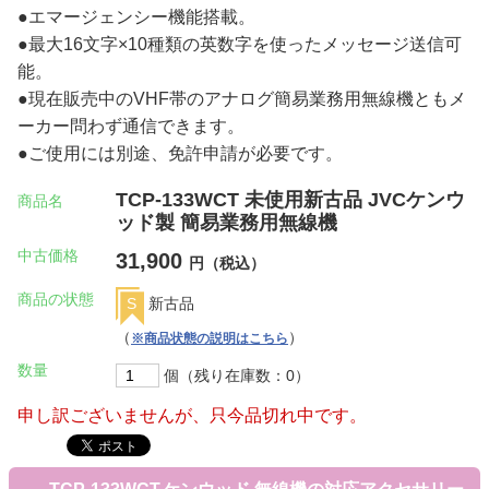
●エマージェンシー機能搭載。
●最大16文字×10種類の英数字を使ったメッセージ送信可
能。
●現在販売中のVHF帯のアナログ簡易業務用無線機ともメ
ーカー問わず通信できます。
●ご使用には別途、免許申請が必要です。
TCP-133WCT 未使用新古品 JVCケンウ
商品名
ッド製 簡易業務用無線機
中古価格
31,900
円（税込）
商品の状態
S
新古品
（
）
※商品状態の説明はこちら
数量
個（残り在庫数：0）
申し訳ございませんが、只今品切れ中です。