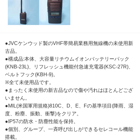
●JVCケンウッド製のVHF帯簡易業務用無線機の未使用新
古品。
●構成品:本体、大容量リチウムイオンバッテリーパック
(KNB-23L)、リフレッシュ機能付急速充電器(KSC-27R)、
ベルトフック(KBH-9)。
※全て未使用品です。
●まったく未使用の新古品なので傷や汚れはほとんどござ
いません。
●MIL(米国軍用規格)810C、D、E、Fの基準項目(降雨、湿
度、粉塵、振動、衝撃)をクリア。
●IP57の防水・防塵性能を保持。
●個別、グループ、一斉呼び出しができるセレコール機能
搭載。