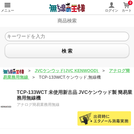
0
メニュー
ログイン
カート
商品検索
検 索
>
JVCケンウッド(JVC KENWOOD)
>
アナログ簡
易業務用無線
>
TCP-133WCT.ケンウッド,無線機
TCP-133WCT 未使用新古品 JVCケンウッド製 簡易業
務用無線機
アナログ簡易業務用無線