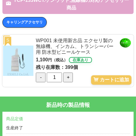
TCP-133WCT.ケンウッド,無線機の対応アクセサリー
商品
キャリングアクセサリ
S
WP001 未使用新古品 エクセリ製の
無線機、インカム、トランシーバー
用 防水型ビニールケース
1,100
円（税込）
在庫あり
残り在庫数：399個
-
+
カートに追加
新品時の製品情報
商品定価
生産終了