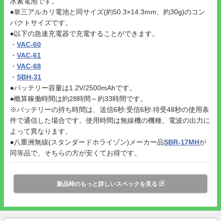
水素電池です。
●単三アルカリ電池と同サイズ(約50.3×14.3mm、約30g)のコン
パクトサイズです。
●以下の急速充電器で充電することができます。
・
VAC-60
・
VAC-61
・
VAC-68
・
SBH-31
●バッテリー容量は1.2V/2500mAhです。
●概算稼働時間は約28時間～約33時間です。
※バッテリーの持ち時間は、送信6秒:受信6秒:待受48秒の使用条
件で通信した場合です。使用時間は無線機の機種、電波の出力に
よって異なります。
●八重洲無線(スタンダードホライゾン)メーカー品
SBR-17MH
が
同等品で、そちらの方が安くてお得です。
新品時のもっと詳しいスペックを見る