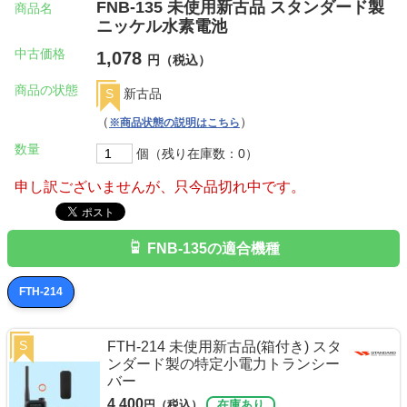
FNB-135 未使用新古品 スタンダード製
商品名
ニッケル水素電池
中古価格
1,078
円（税込）
商品の状態
S
新古品
（
）
※商品状態の説明はこちら
数量
個（残り在庫数：0）
申し訳ございませんが、只今品切れ中です。
FNB-135の適合機種
FTH-214
S
FTH-214 未使用新古品(箱付き) スタ
ンダード製の特定小電力トランシー
バー
4,400
円（税込）
在庫あり