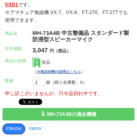
VXD1
です。
※アマチュア無線機 VX-7、VX-6、FT-270、FT-277でも
使用できます。
MH-73A4B 中古整備品 スタンダード製
商品名
防浸型スピーカーマイク
中古価格
3,047
円（税込）
商品の状態
B
並品
（
）
※商品状態の説明はこちら
数量
個（残り在庫数：0）
申し訳ございませんが、只今品切れ中です。
MH-73A4Bの適合機種
FTH-214
VXD1S