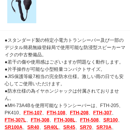
●スタンダード製の特定小電力トランシーバー及び一部の
デジタル簡易無線登録局で使用可能な防浸型スピーカーマ
イクの中古整備品。
●若干の傷や使用感はございますが問題なく動作します。
●片手操作が可能な小型軽量コンパクトサイズ。
●JIS保護等級7相当の完全防水仕様。激しい雨の日でも安
心してご使用いただけます。
●防水仕様の為イヤホンジャックは付属されておりませ
ん。
●MH-73A4Bを使用可能なトランシーバーは、FTH-205、
PK410、
FTH-107
、
FTH-108
、
FTH-208
、
FTH-307
、
FTH-307L
、
FTH-308
、
FTH-308L
、
FTH-508
、
SR100
、
SR100A
、
SR40
、
SR40L
、
SR45
、
SR70
、
SR70A
、