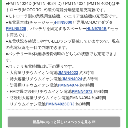
●PMTN4024D (PMTN-4024-D) / PMTN4024 (PMTN-4024)はモ
トローラ(MOTOROLA)製の電源分離型急速充電器です。
●モトローラ製の業務用無線機、小エリア無線機の充電器です。
●充電器本体(チャージャー)
HTN9000
と専用AC-DCアダプタ
PMLN5229
、バッテリを固定するスペーサー
HLN9794B
のセッ
ト商品です。
●充電状況を確認しやすいLEDランプ搭載していますので、現在
の充電状況を一目で判別できます。
●バッテリー単体/無線機装備時のどちらの状態でも充電できま
す。
●バッテリ充電時間は以下の通りです。
・大容量リチウムイオン電池
JMNN4023
:約3時間
・特大容量リチウムイオン電池
JMNN4024
:約3時間
・防浸用リチウムイオン電池
PMNN4074
:約4時間
・FM防爆防浸用リチウムイオン電池
PMNN4073
:約4時間
・防浸用大容量リチウムイオン電池PMNN4094:約4時間
・リチウムイオン電池
PMNN4023CRJ
:約3時間
新品時のもっと詳しいスペックを見る