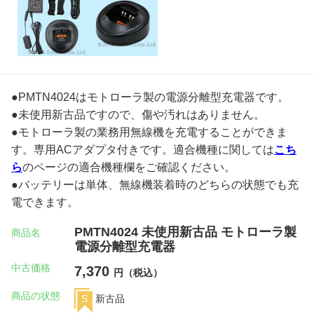
●PMTN4024はモトローラ製の電源分離型充電器です。
●未使用新古品ですので、傷や汚れはありません。
●モトローラ製の業務用無線機を充電することができま
す。専用ACアダプタ付きです。適合機種に関しては
こち
ら
のページの適合機種欄をご確認ください。
●バッテリーは単体、無線機装着時のどちらの状態でも充
電できます。
PMTN4024 未使用新古品 モトローラ製
商品名
電源分離型充電器
中古価格
7,370
円（税込）
商品の状態
S
新古品