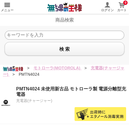
0
メニュー
ログイン
カート
商品検索
検 索
>
モトローラ(MOTOROLA)
>
充電器(チャージャ
ー)
>
PMTN4024
PMTN4024 未使用新古品 モトローラ製 電源分離型充
電器
充電器(チャージャー)