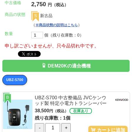
中古価格
2,750
円（税込）
商品の状態
S
新古品
（
）
※商品状態の説明はこちら
数量
個（残り在庫数：0）
申し訳ございませんが、只今品切れ中です。
DEM20Kの適合機種
UBZ-S700
B
UBZ-S700 中古整備品 JVCケンウ
ッド製 特定小電力トランシーバー
38,500
円（税込）
在庫あり
残り在庫数：1個
-
+
カートに追加