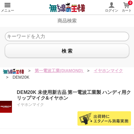
0
メニュー
ログイン
カート
商品検索
検 索
>
第一電波工業(DIAMOND)
>
イヤホンマイク
>
DEM20K
DEM20K 未使用新古品 第一電波工業製 ハンディ用ク
リップマイク&イヤホン
イヤホンマイク