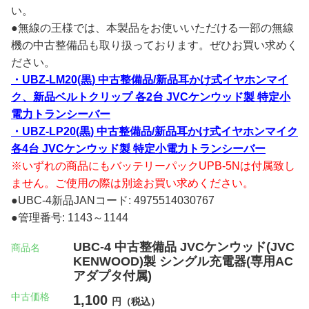
い。
●無線の王様では、本製品をお使いいただける一部の無線
機の中古整備品も取り扱っております。ぜひお買い求めく
ださい。
・UBZ-LM20(黒) 中古整備品/新品耳かけ式イヤホンマイ
ク、新品ベルトクリップ 各2台 JVCケンウッド製 特定小
電力トランシーバー
・UBZ-LP20(黒) 中古整備品/新品耳かけ式イヤホンマイク
各4台 JVCケンウッド製 特定小電力トランシーバー
※いずれの商品にもバッテリーパックUPB-5Nは付属致し
ません。ご使用の際は別途お買い求めください。
●UBC-4新品JANコード: 4975514030767
●管理番号: 1143～1144
UBC-4 中古整備品 JVCケンウッド(JVC
商品名
KENWOOD)製 シングル充電器(専用AC
アダプタ付属)
中古価格
1,100
円（税込）