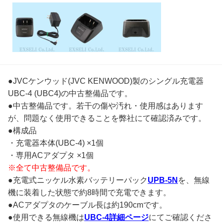
●JVCケンウッド(JVC KENWOOD)製のシングル充電器
UBC-4 (UBC4)の中古整備品です。
●中古整備品です。若干の傷や汚れ・使用感はあります
が、問題なく使用できることを弊社にて確認済みです。
●構成品
・充電器本体(UBC-4) ×1個
・専用ACアダプタ ×1個
※全て中古整備品です。
●充電式ニッケル水素バッテリーパック
UPB-5N
を、無線
機に装着した状態で約8時間で充電できます。
●ACアダプタのケーブル長は約190cmです。
●使用できる無線機は
UBC-4詳細ページ
にてご確認くださ