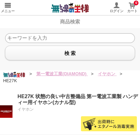
0
メニュー
ログイン
カート
商品検索
検 索
>
第一電波工業(DIAMOND)
>
イヤホン
>
HE27K
HE27K 状態の良い中古整備品 第一電波工業製 ハンデ
ィー用イヤホン(カナル型)
イヤホン