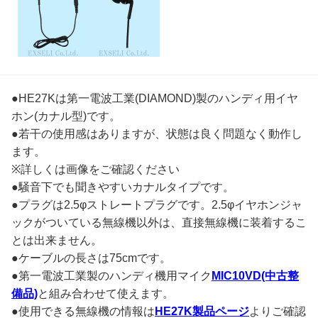
●HE27Kは第一電波工業(DIAMOND)製のハンディ用イヤ
ホン(カナル型)です。
●若干の使用感はありますが、状態は良く問題なく動作し
ます。
※詳しくは画像をご確認ください
●騒音下でも聞きやすいカナルタイプです。
●プラグは2.5φストレートプラグです。2.5φイヤホンジャ
ックがついている無線機以外は、直接無線機に装着するこ
とは出来ません。
●ケーブルの長さは75cmです。
●第一電波工業製のハンディ機用マイク
MIC10VD(中古整
備品)
と組み合わせて使えます。
●使用できる無線機の情報は
HE27K製品ページ
よりご確認