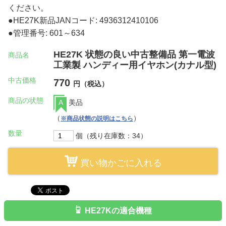
ください。
●HE27K新品JANコード: 4936312410106
●管理番号: 601～634
HE27K 状態の良い中古整備品 第一電波
商品名
工業製 ハンディー用イヤホン(カナル型)
中古価格
770
円（税込）
商品の状態
A
美品
（
）
※商品状態の説明はこちら
数量
個（残り在庫数：34）
買い物かごに入れる
HE27Kの適合機種