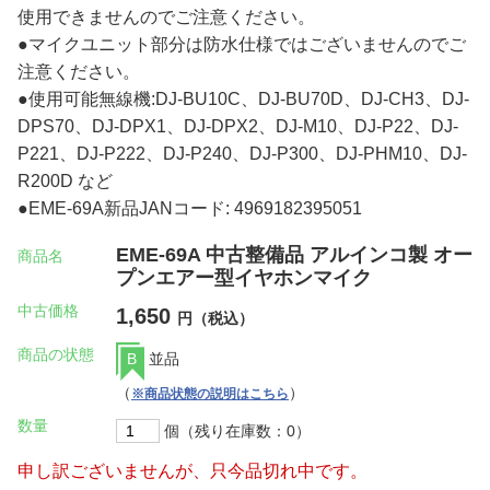
使用できませんのでご注意ください。
●マイクユニット部分は防水仕様ではございませんのでご
注意ください。
●使用可能無線機:DJ-BU10C、DJ-BU70D、DJ-CH3、DJ-
DPS70、DJ-DPX1、DJ-DPX2、DJ-M10、DJ-P22、DJ-
P221、DJ-P222、DJ-P240、DJ-P300、DJ-PHM10、DJ-
R200D など
●EME-69A新品JANコード: 4969182395051
EME-69A 中古整備品 アルインコ製 オー
商品名
プンエアー型イヤホンマイク
中古価格
1,650
円（税込）
商品の状態
B
並品
（
）
※商品状態の説明はこちら
数量
個（残り在庫数：0）
申し訳ございませんが、只今品切れ中です。