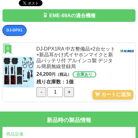
EME-69Aの適合機種
DJ-DPX1
B
DJ-DPX1RA 中古整備品×2台セット
+新品耳かけ式イヤホンマイクと新
品バッテリ付 アルインコ製 デジタ
ル簡易無線登録局
24,200
円（税込）
在庫あり
残り在庫数：1個
-
+
カートに追加
新品時の製品情報
商品定価