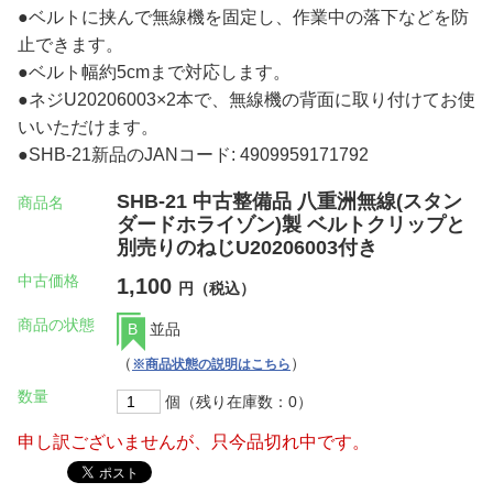
●ベルトに挟んで無線機を固定し、作業中の落下などを防
止できます。
●ベルト幅約5cmまで対応します。
●ネジU20206003×2本で、無線機の背面に取り付けてお使
いいただけます。
●SHB-21新品のJANコード: 4909959171792
SHB-21 中古整備品 八重洲無線(スタン
商品名
ダードホライゾン)製 ベルトクリップと
別売りのねじU20206003付き
中古価格
1,100
円（税込）
商品の状態
B
並品
（
）
※商品状態の説明はこちら
数量
個（残り在庫数：0）
申し訳ございませんが、只今品切れ中です。