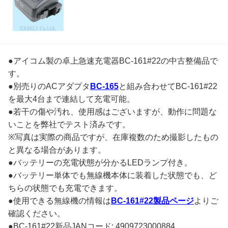
●アイコム製の卓上急速充電器BC-161#22の中古整備品で
す。
●別売りのACアダプタ
BC-165
と組み合わせてBC-161#22
を最大4台まで連結して充電可能。
●若干の傷や汚れ、使用感はございますが、動作に問題な
いことを弊社でテスト済みです。
※写真は実際の商品ですが、在庫複数のため撮影したもの
と異なる場合があります。
●バッテリーの充電状態が分かるLEDランプ付き。
●バッテリー単体でも無線機本体に装着した状態でも、ど
ちらの状態でも充電できます。
●使用できる無線機の情報は
BC-161#22製品ページ
よりご
確認ください。
●BC-161#22新品JANコード: 4909723000884