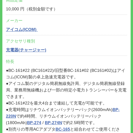
10,000 円（税別金額です）
メーカー
アイコム(ICOM)
アクセサリ種別
充電器(チャージャー)
特長
●BC-161#22 (BC161#22)/旧型番BC-161#02 (BC161#02)はアイ
コム(ICOM)製の卓上急速充電器です。
●アイコム製のデジタル簡易無線免許局、デジタル簡易無線登録
局、業務用無線機および一部の特定小電力トランシーバーを充電
できます。
●BC-161#22を最大4台まで連結して充電が可能です。
●充電時間はリチウムイオンバッテリーパック(2600mAh)
BP-
220N
で約4時間、リチウムイオンバッテリーパック
(1800mAh)
BP-274
/
BP-274N
で約2.5時間です。
●別売りの専用ACアダプタ
BC-165
と組合わせてご使用くださ