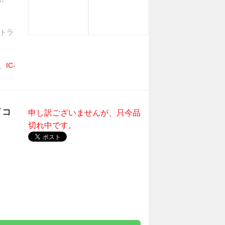
。トラ
、
IC-
イコ
申し訳ございませんが、只今品
切れ中です。