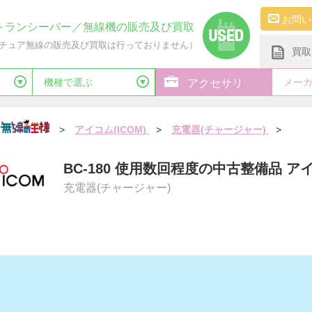
お問い
トランシーバー／無線機の販売及び買取
チュア無線の販売及び買取は行っておりません）
買取
機種で選ぶ
メー
アクセサリ
>
アイコム(ICOM)
>
充電器(チャージャー)
>
BC-180 使用数回程度の中古整備品 ア
充電器(チャージャー)