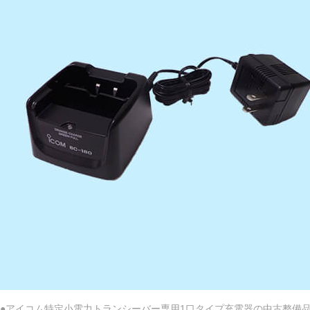
●アイコム特定小電力トランシーバー専用1口タイプ充電器の中古整備