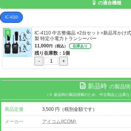
の適合機種
IC-4110
B
IC-4110 中古整備品 ×2台セット+新品耳か
製 特定小電力トランシーバー
11,000
円（税込）
在庫あり
残り在庫数：1個
-
+
新品時
の製品情
（※ 新品時の製品情報のため、中古商品とは異な
商品定価
3,500 円（税別金額です）
メーカー
アイコム(ICOM)