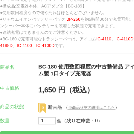
●構成品:充電器本体、ACアダプタ【BC-189】
●使用数回程度なので傷や汚れはほとんどございません。
●リチウムイオンバッテリーパック
BP-258
を約5時間30分で充電可能
ンシーバー本体にバッテリーを装着した状態で充電できます。
●連結充電はできませんのでご注意ください。
●BC-180で充電可能なトランシーバーは、アイコム
IC-4110
、
IC-4110D
4188D
、
IC-4100
、
IC-4100D
です。
BC-180 使用数回程度の中古整備品 ア
商品名
ム製 1口タイプ充電器
中古価格
1,650 円（税込）
商品の状態
新古品 （
）
S
※商品状態の説明はこちら
数量
個（残り在庫数：0）