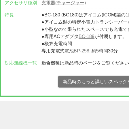
アクセサリ種別
充電器(チャージャー)
特長
●BC-180 (BC180)はアイコム(ICOM
●アイコム製の特定小電力トランシーバー
●小型なので限られたスペースでも充電で
●専用ACアダプタ
BC-189
が付属します。
●概算充電時間
専用充電式電池
BP-258
: 約5時間30分
対応無線機一覧
適合機種は新品時のページをご覧くださ
新品時のもっと詳しいスペック