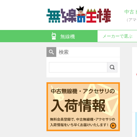
中古
（アマ
メーカーで選ぶ
無線機
検索