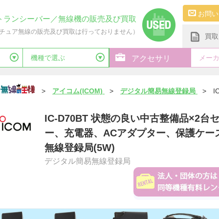
お問い
トランシーバー／無線機の販売及び買取
チュア無線の販売及び買取は行っておりません）
買取
機種で選ぶ
メー
アクセサリ
>
アイコム(ICOM)
>
デジタル簡易無線登録局
>
I
IC-D70BT 状態の良い中古整備品×2
ー、充電器、ACアダプター、保護ケース
無線登録局(5W)
デジタル簡易無線登録局