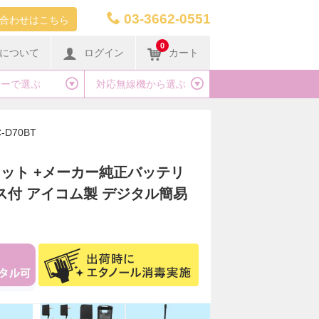
03-3662-0551
合わせはこちら
0
について
ログイン
カート
カーで選ぶ
対応無線機から選ぶ
C-D70BT
台セット +メーカー純正バッテリ
付 アイコム製 デジタル簡易