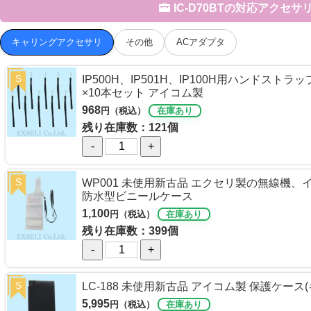
IC-D70BTの対応アクセサ
キャリングアクセサリ
その他
ACアダプタ
S
IP500H、IP501H、IP100H用ハンドストラッ
×10本セット アイコム製
968
円（税込）
在庫あり
残り在庫数：121個
-
+
S
WP001 未使用新古品 エクセリ製の無線機
防水型ビニールケース
1,100
円（税込）
在庫あり
残り在庫数：399個
-
+
S
LC-188 未使用新古品 アイコム製 保護ケース
5,995
円（税込）
在庫あり