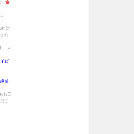
は、全
きま
oth対
され
す。ス
。
タイピ
ル
無線登
もお安
ださ