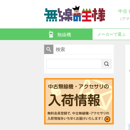
中古
（アマ
メーカーで選ぶ
無線機
検索