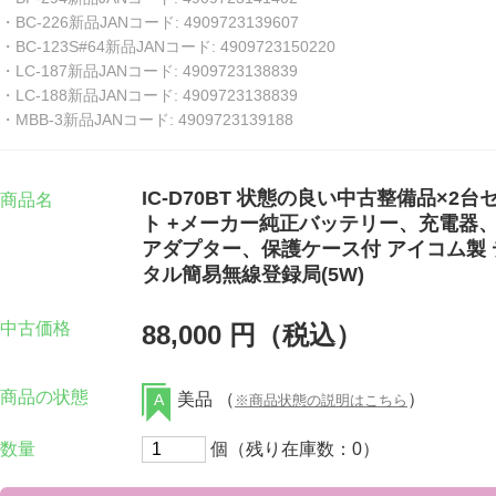
・BC-226新品JANコード: 4909723139607
・BC-123S#64新品JANコード: 4909723150220
・LC-187新品JANコード: 4909723138839
・LC-188新品JANコード: 4909723138839
・MBB-3新品JANコード: 4909723139188
IC-D70BT 状態の良い中古整備品×2台
商品名
ト +メーカー純正バッテリー、充電器、
アダプター、保護ケース付 アイコム製 
タル簡易無線登録局(5W)
中古価格
88,000 円（税込）
商品の状態
美品 （
）
A
※商品状態の説明はこちら
数量
個（残り在庫数：0）