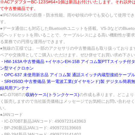
※ACアダプターBC-123S#64×1個は新品お付けいたします。それ以外
て中古整備品です。
●IP67/66/55/54の防塵・防水性能。雨や砂埃の中でも安心して使用で
す。
●データ通信にも対応したBluetoothユニットを搭載。VS-3などのBlueto
応ヘッドセットを用いることで、ケーブルレスによる高い機動性が要求
る業務での円滑な運用ができます。
●無線の王様では、一部のアクセサリの中古整備品も取り扱っておりま
ペアや交換用としてご購入いただけます。ぜひ併せてお買い求め下さい
・HM-163A 中古整備品 +イヤホンEH-15B アイコム製PTTスイッチ付
ン型マイクロホン
・OPC-637 未使用新古品 アイコム製 通話スイッチ内蔵型接続ケーブ
・SRH350D 中古整備品 第一電波工業(ダイヤモンド)製 デジタル簡易
録局用アンテナ
●IC-D70BTの
収納ケース(トランクケース)
の作成も承ります。どこより
く販売しますので当社販売価格はメッセージでお気軽にお問い合わせく
い。
●JANコード
・IC-D70BT新品JANコード: 4909723143963
・BP-290新品JANコード: 4909723139669
・BP-294新品JANコード: 4909723141402