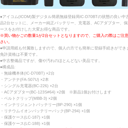
●アイコム(ICOM)製デジタル簡易無線登録局IC-D70BTの状態の良い中
品2台セットに、メーカー純正バッテリー、充電器、ACアダプター、保
ースをお付けした大変お得な商品です。
※買い物かごの数量1が2台セットとなりますので、ご購入の際はご注
さい。
●申請用紙も付属致しますので、個人の方でも簡単に登録手続きができ
免許資格は不要です。
●中古整備品ですが、傷や汚れのほとんどない美品です。
●構成品:
・無線機本体(IC-D70BT) ×2台
・アンテナ(FA-S07U) ×2本
・シングル充電器(BC-226) ×2台
・ACアダプター(BC-123S#64) ×2個 ※新品1個お付けします
・ベルトクリップ(MBB-3) ×2個
・インテリジェントバッテリー(BP-290) ×1個
・リチウムイオンバッテリーパック(BP-294) ×1個
・保護ケース(LC-187) ×1個
・保護ケース(LC-188) ×1個