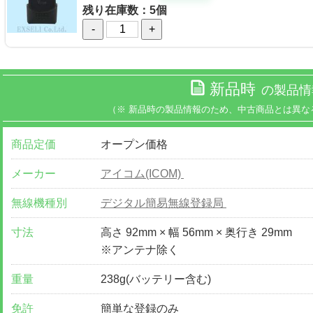
残り在庫数：5個
-
+
新品時
の製品情
（※ 新品時の製品情報のため、中古商品とは異な
商品定価
オープン価格
メーカー
アイコム(ICOM)
無線機種別
デジタル簡易無線登録局
寸法
高さ 92mm × 幅 56mm × 奥行き 29mm
※アンテナ除く
重量
238g(バッテリー含む)
免許
簡単な登録のみ