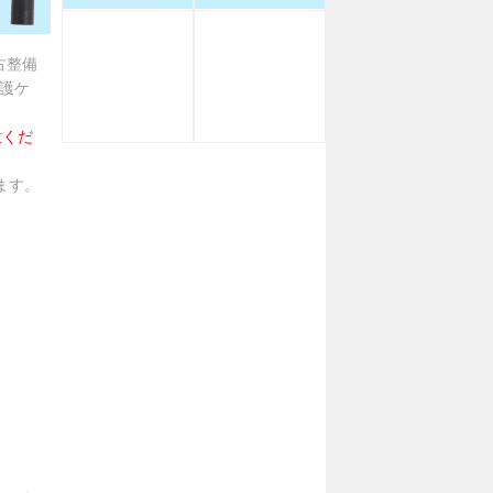
古整備
護ケ
意くだ
ます。