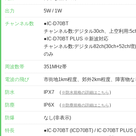
出力
5W / 1W
チャンネル数
●IC-D70BT
チャンネル数:デジタル30ch、上空利用:5c
●IC-D70BT PLUS ※新波対応
チャンネル数:デジタル82ch(30ch+52ch増)
のみ
周波数帯
351MHz帯
電波の飛び
市街地1km程度、郊外2km程度、障害物な
防水
IPX7 （
）
※防水規格の詳細はこちら
防塵
IP6X （
）
※防塵規格の詳細はこちら
防爆
なし(非表示)
特長
●IC-D70BT (ICD70BT) / IC-D70BT PLUS 