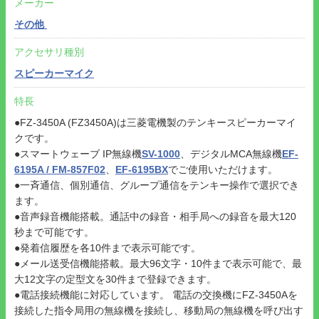
メーカー
その他
アクセサリ種別
スピーカーマイク
特長
●FZ-3450A (FZ3450A)は三菱電機製のテンキースピーカーマイ
クです。
●スマートウェーブ IP無線機
SV-1000
、デジタルMCA無線機
EF-
6195A / FM-857F02
、
EF-6195BX
でご使用いただけます。
●一斉通信、個別通信、グループ通信をテンキー操作で選択でき
ます。
●音声録音機能搭載。通話中の録音・相手局への録音を最大120
秒まで可能です。
●発着信履歴を各10件まで表示可能です。
●メール送受信機能搭載。最大96文字・10件まで表示可能で、最
大12文字の定型文を30件まで登録できます。
●電話接続機能に対応しています。 電話の交換機にFZ-3450Aを
接続した指令局用の無線機を接続し、移動局の無線機を呼び出す