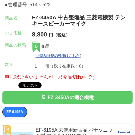
●管理番号: 514～522
FZ-3450A 中古整備品 三菱電機製 テン
商品名
キースピーカーマイク
中古価格
8,800
円（税込）
商品の状態
B
並品
（
）
※商品状態の説明はこちら
数量
個（残り在庫数：0）
申し訳ございませんが、只今品切れ中です。
FZ-3450Aの適合機種
EF-6195A
S
EF-6195A 未使用新古品 パナソニッ