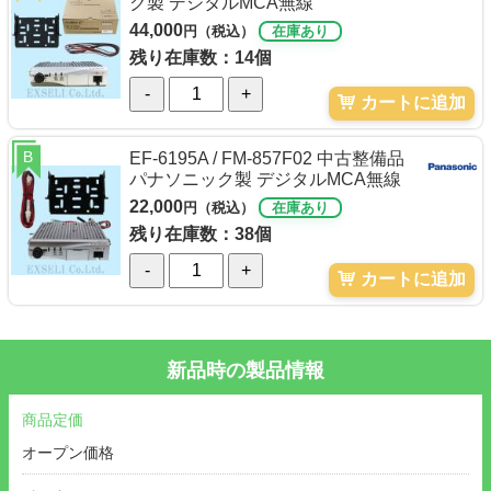
ク製 デジタルMCA無線
44,000
円（税込）
在庫あり
残り在庫数：14個
-
+
カートに追加
B
EF-6195A / FM-857F02 中古整備品
パナソニック製 デジタルMCA無線
22,000
円（税込）
在庫あり
残り在庫数：38個
-
+
カートに追加
新品時の製品情報
商品定価
オープン価格