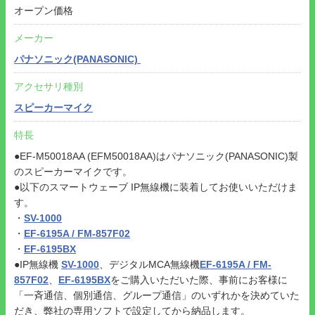
オープン価格
メーカー
パナソニック(PANASONIC)
アクセサリ種別
スピーカーマイク
特長
●EF-M50018AA (EFM50018AA)はパナソニック(PANASONIC)製
のスピーカーマイクです。
●以下のスマートウェーブ IP無線機に装着してお使いいただけま
す。
・
SV-1000
・
EF-6195A / FM-857F02
・
EF-6195BX
●IP無線機
SV-1000
、デジタルMCA無線機
EF-6195A / FM-
857F02
、
EF-6195BX
をご購入いただいた際、事前にお客様に
「一斉通信、個別通信、グループ通信」のいずれかを決めていた
だき、弊社の専用ソフトで設定してから納品します。