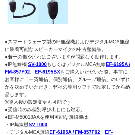
●スマートウェーブ製のIP無線機およびデジタルMCA無線
に装着可能なスピーカーマイクの中古整備品。
●若干の傷や汚れはございますが問題なく動作します。
●IP無線機
SV-1000
もしくはデジタルMCA無線
EF-6195A /
FM-857F02
、
EF-6195BX
をご購入いただいた際、事前に
お客様に「一斉通信、個別通信、グループ通信」のいずれ
かを決めていただき、弊社の専用ソフトで設定してから納
品します。
※導入後の設定変更も可能です。
●受信時のみ個別呼び出しにも対応。
●EF-M50018AAを使用可能な無線機は、
・IP無線機
SV-1000
・デジタルMCA無線
EF-6195A / FM-857F02
、
EF-