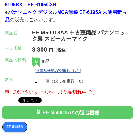
6195BX
、
EF-6195GXR
●
パナソニック デジタルMCA無線 EF-6195A 未使用新古
品
の販売もございます。
EF-M50018AA 中古整備品 パナソニッ
商品名
ク製 スピーカーマイク
中古価格
3,300
円（税込）
商品の状態
B
並品
（
）
※商品状態の説明はこちら
数量
個（残り在庫数：0）
申し訳ございませんが、只今品切れ中です。
EF-M50018AAの適合機種
EF-6195A