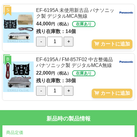
S
EF-6195A 未使用新古品 パナソニッ
ク製 デジタルMCA無線
44,000
円（税込）
在庫あり
残り在庫数：14個
-
+
カートに追加
B
EF-6195A / FM-857F02 中古整備品
パナソニック製 デジタルMCA無線
22,000
円（税込）
在庫あり
残り在庫数：38個
-
+
カートに追加
新品時の製品情報
商品定価