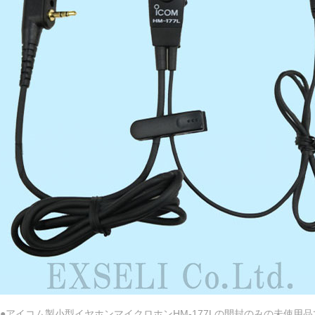
●アイコム製小型イヤホンマイクロホンHM-177Lの開封のみの未使用