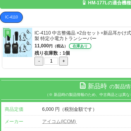
HM-177Lの適合機種
IC-4110
B
IC-4110 中古整備品 ×2台セット+新品耳か
製 特定小電力トランシーバー
11,000
円（税込）
在庫あり
残り在庫数：1個
-
+
新品時
の製品情
（※ 新品時の製品情報のため、中古商品とは異な
商品定価
6,000 円（税別金額です）
メーカー
アイコム(ICOM)