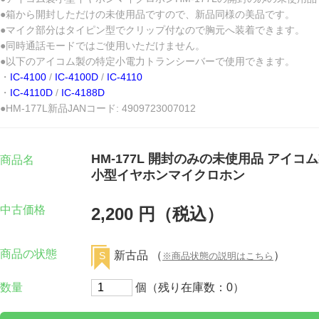
●箱から開封しただけの未使用品ですので、新品同様の美品です。
●マイク部分はタイピン型でクリップ付なので胸元へ装着できます。
●同時通話モードではご使用いただけません。
●以下のアイコム製の特定小電力トランシーバーで使用できます。
・
IC-4100
/
IC-4100D
/
IC-4110
・
IC-4110D
/
IC-4188D
●HM-177L新品JANコード: 4909723007012
HM-177L 開封のみの未使用品 アイコ
商品名
小型イヤホンマイクロホン
中古価格
2,200 円（税込）
商品の状態
新古品 （
）
S
※商品状態の説明はこちら
数量
個（残り在庫数：0）