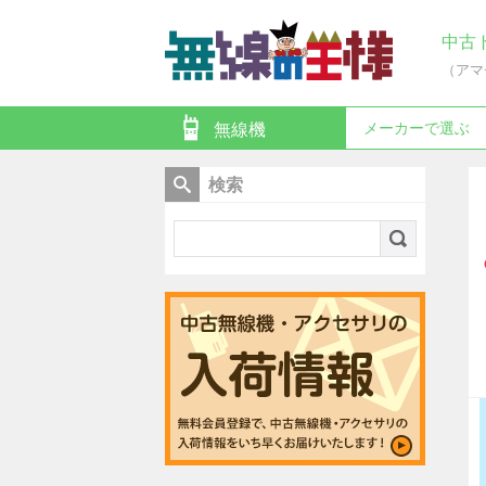
中古
（アマ
メーカーで選ぶ
無線機
検索