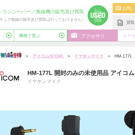
お問い
トランシーバー／無線機の販売及び買取
チュア無線の販売及び買取は行っておりません）
買取
機種で選ぶ
メー
アクセサリ
>
アイコム(ICOM)
>
イヤホンマイク
>
HM-177L
HM-177L 開封のみの未使用品 アイ
イヤホンマイク