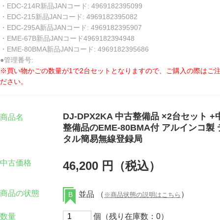
・EDC-214R新品JANコード: 4969182395099
・EDC-215新品JANコード: 4969182395082
・EDC-295A新品JANコード: 4969182395907
・EME-67B新品JANコード4969182394948
・EME-80BMA新品JANコード: 4969182395686
●管理番号:
※買い物かごの数量が1で2台セットとなりますので、ご購入の際はご
ださい。
DJ-DPX2KA 中古整備品 ×2台セット +
商品名
整備品のEME-80BMA付 アルインコ製
タル簡易無線登録局
中古価格
46,200 円（税込）
商品の状態
並品 （
）
B
※商品状態の説明はこちら
数量
個（残り在庫数：0）