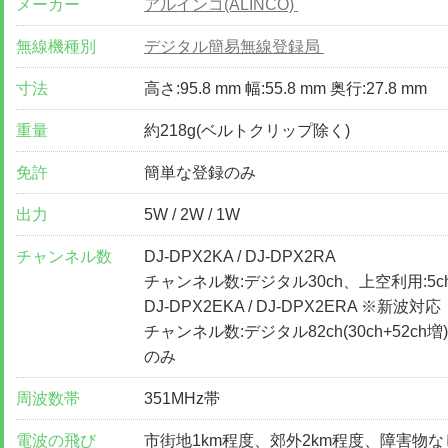
メーカー
アルインコ(ALINCO)
無線機種別
デジタル簡易無線登録局
寸法
高さ:95.8 mm 幅:55.8 mm 奥行:27.8 mm
重量
約218g(ベルトクリップ除く)
免許
簡単な登録のみ
出力
5W / 2W / 1W
チャンネル数
DJ-DPX2KA / DJ-DPX2RA
チャンネル数:デジタル30ch、上空利用:5c
DJ-DPX2EKA / DJ-DPX2ERA ※新波対応
チャンネル数:デジタル82ch(30ch+52ch増)
のみ
周波数帯
351MHz帯
電波の飛び
市街地1km程度、郊外2km程度、障害物な