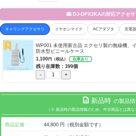
DJ-DPX2KAの対応アクセ
キャリングアクセサリ
イヤホンマイク
ACアダプタ
充電器
S
WP001 未使用新古品 エクセリ製の無線機
防水型ビニールケース
1,100
円（税込）
在庫あり
残り在庫数：399個
-
+
新品時
の製品情
（※ 新品時の製品情報のため、中古商品とは異な
商品定価
44,800 円（税別金額です）