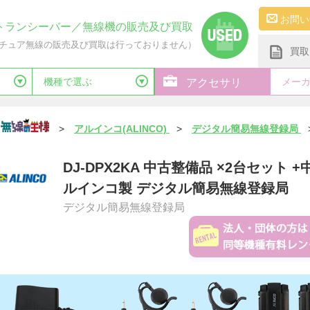
お問い
トランシーバー／無線機の販売及び買取
チュア無線の販売及び買取は行っておりません）
買取
機種で選ぶ
メー
アクセサリ
>
アルインコ(ALINCO)
>
デジタル簡易無線登録局
DJ-DPX2KA 中古整備品 ×2台セット 
ルインコ製 デジタル簡易無線登録局
デジタル簡易無線登録局