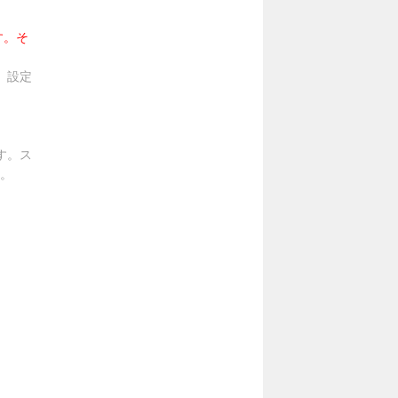
す。そ
。設定
す。ス
。