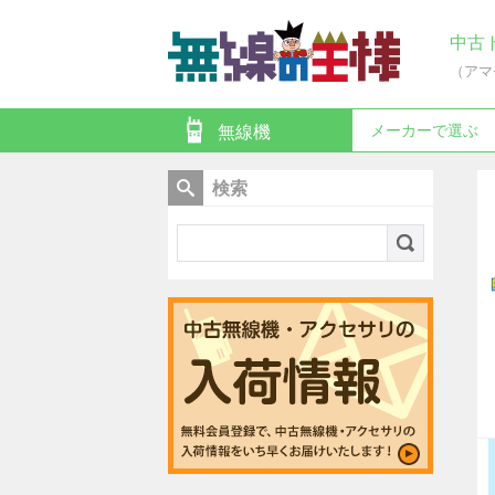
中古
（アマ
メーカーで選ぶ
無線機
検索