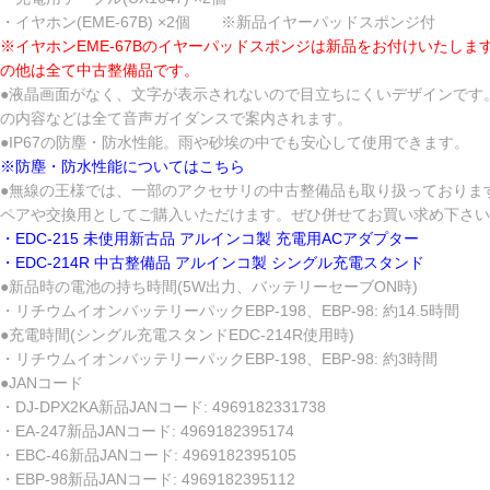
・イヤホン(EME-67B) ×2個 ※新品イヤーパッドスポンジ付
※イヤホンEME-67Bのイヤーパッドスポンジは新品をお付けいたしま
の他は全て中古整備品です。
●液晶画面がなく、文字が表示されないので目立ちにくいデザインです
の内容などは全て音声ガイダンスで案内されます。
●IP67の防塵・防水性能。雨や砂埃の中でも安心して使用できます。
※防塵・防水性能についてはこちら
●無線の王様では、一部のアクセサリの中古整備品も取り扱っておりま
ペアや交換用としてご購入いただけます。ぜひ併せてお買い求め下さい
・EDC-215 未使用新古品 アルインコ製 充電用ACアダプター
・EDC-214R 中古整備品 アルインコ製 シングル充電スタンド
●新品時の電池の持ち時間(5W出力、バッテリーセーブON時)
・リチウムイオンバッテリーパックEBP-198、EBP-98: 約14.5時間
●充電時間(シングル充電スタンドEDC-214R使用時)
・リチウムイオンバッテリーパックEBP-198、EBP-98: 約3時間
●JANコード
・DJ-DPX2KA新品JANコード: 4969182331738
・EA-247新品JANコード: 4969182395174
・EBC-46新品JANコード: 4969182395105
・EBP-98新品JANコード: 4969182395112