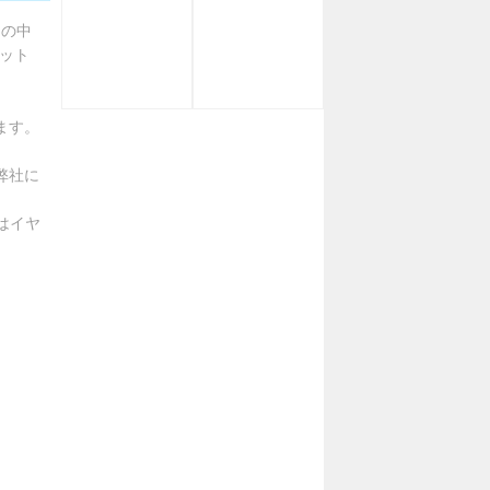
)の中
セット
ます。
弊社に
スはイヤ