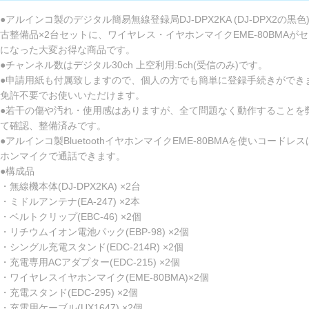
●アルインコ製のデジタル簡易無線登録局DJ-DPX2KA (DJ-DPX2の黒色
古整備品×2台セットに、ワイヤレス・イヤホンマイクEME-80BMAが
になった大変お得な商品です。
●チャンネル数はデジタル30ch 上空利用:5ch(受信のみ)です。
●申請用紙も付属致しますので、個人の方でも簡単に登録手続きができ
免許不要でお使いいただけます。
●若干の傷や汚れ・使用感はありますが、全て問題なく動作することを
て確認、整備済みです。
●アルインコ製BluetoothイヤホンマイクEME-80BMAを使いコードレ
ホンマイクで通話できます。
●構成品
・無線機本体(DJ-DPX2KA) ×2台
・ミドルアンテナ(EA-247) ×2本
・ベルトクリップ(EBC-46) ×2個
・リチウムイオン電池パック(EBP-98) ×2個
・シングル充電スタンド(EDC-214R) ×2個
・充電専用ACアダプター(EDC-215) ×2個
・ワイヤレスイヤホンマイク(EME-80BMA)×2個
・充電スタンド(EDC-295) ×2個
・充電用ケーブル(UX1647) ×2個