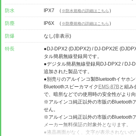
防水
IPX7 （
）
※防水規格の詳細はこちら
防塵
IP6X （
）
※防塵規格の詳細はこちら
防爆
なし(非表示)
特長
●DJ-DPX2 (DJDPX2) / DJ-DPX2E (
タル簡易無線登録局です。
●デジタル簡易無線登録局DJ-DPX2 / DJ-D
追加された製品です。
●別売りのアルインコ製Bluetoothイヤホ
Bluetoothスピーカマイク
EMS-87B
と組み
で、暗所などでの使用時の安全性がより向
※アルインコ純正以外の市販のBluetoo
せん。
※アルインコ純正以外の市販のBluetoo
メーカー無料保証の対象外となります。
●液晶画面がなく、文字が表示されないの