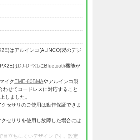
DJDPX2E)はアルインコ(ALINCO)製のデジ
PX2Eは
DJ-DPX1
にBluetooth機能が
ンマイク
EME-80BMA
やアルインコ製
合わせてコードレスに対応すること
上しました。
thアクセサリのご使用は動作保証できま
thアクセサリを使用し故障した場合には
で目立ちにくいデザインです。設定