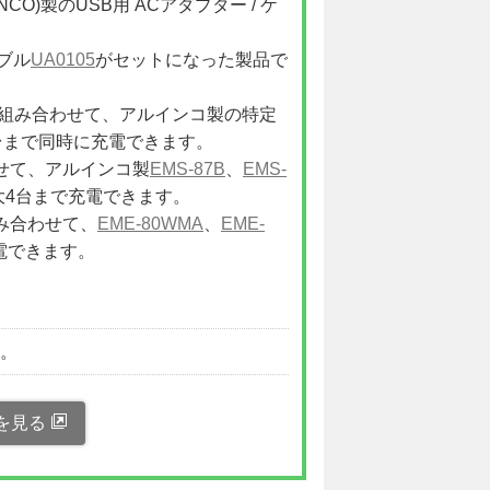
LINCO)製のUSB用 ACアダプター / ケ
ブル
UA0105
がセットになった製品で
組み合わせて、アルインコ製の特定
台まで同時に充電できます。
せて、アルインコ製
EMS-87B
、
EMS-
大4台まで充電できます。
み合わせて、
EME-80WMA
、
EME-
電できます。
い。
を見る