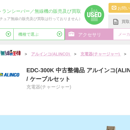
お問い
トランシーバー／無線機の販売及び買取
チュア無線の販売及び買取は行っておりません）
買取
機種で選ぶ
メー
アクセサリ
>
アルインコ(ALINCO)
>
充電器(チャージャー)
>
EDC-300K 中古整備品 アルインコ(AL
/ ケーブルセット
充電器(チャージャー)