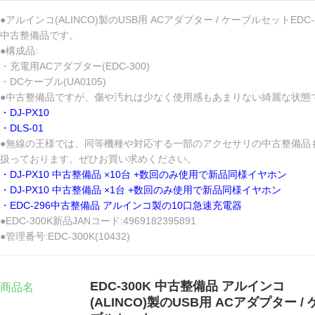
●アルインコ(ALINCO)製のUSB用 ACアダプター / ケーブルセットEDC-
中古整備品です。
●構成品:
・充電用ACアダプター(EDC-300)
・DCケーブル(UA0105)
●中古整備品ですが、傷や汚れは少なく使用感もあまりない綺麗な状態
・DJ-PX10
・DLS-01
●無線の王様では、同等機種や対応する一部のアクセサリの中古整備品
扱っております。ぜひお買い求めください。
・DJ-PX10 中古整備品 ×10台 +数回のみ使用で新品同様イヤホン
・DJ-PX10 中古整備品 ×1台 +数回のみ使用で新品同様イヤホン
・EDC-296中古整備品 アルインコ製の10口急速充電器
●EDC-300K新品JANコード:4969182395891
●管理番号:EDC-300K(10432)
EDC-300K 中古整備品 アルインコ
商品名
(ALINCO)製のUSB用 ACアダプター / 