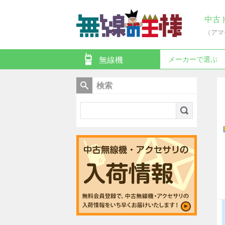
中古
（アマ
メーカーで選ぶ
無線機
検索