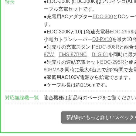
特長
●EDC-300K (EDC300K)はアルインコ(A
ーブル充電セットです。
●充電用ACアダプター
EDC-300
とDCケー
す。
●EDC-300Kと10口急速充電器
EDC-296
を
小電力トランシーバー
DJ-PX10
を最大10
●別売りの充電スタンド
EDC-308R
と組合
87W
、
EMS-87BNC
、
DLS-01
を同時に最
●別売りの連結充電セット
EDC-295R
と組
80BMA
を同時に最大4台まで約2時間で充
●家庭用AC100V電源から給電できます。
●ケーブル長は約115cmです。
対応無線機一覧
適合機種は新品時のページをご覧くださ
新品時のもっと詳しいスペック