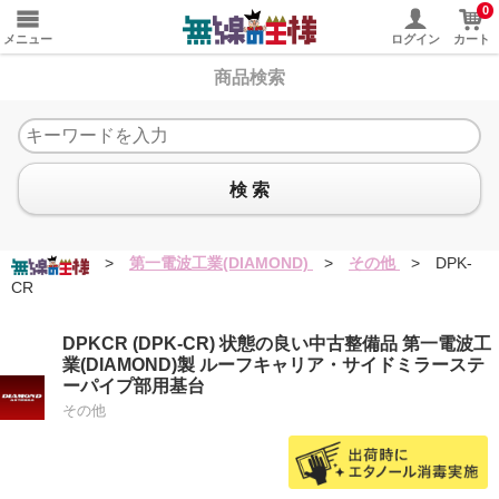
0
メニュー
ログイン
カート
商品検索
検 索
>
第一電波工業(DIAMOND)
>
その他
>
DPK-
CR
DPKCR (DPK-CR) 状態の良い中古整備品 第一電波工
業(DIAMOND)製 ルーフキャリア・サイドミラーステ
ーパイプ部用基台
その他