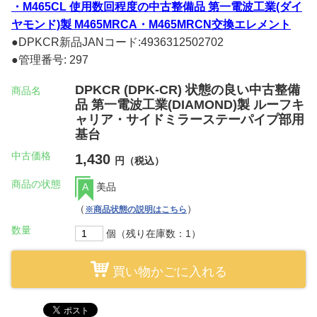
・M465CL 使用数回程度の中古整備品 第一電波工業(ダイ
ヤモンド)製 M465MRCA・M465MRCN交換エレメント
●DPKCR新品JANコード:4936312502702
●管理番号: 297
DPKCR (DPK-CR) 状態の良い中古整備
商品名
品 第一電波工業(DIAMOND)製 ルーフキ
ャリア・サイドミラーステーパイプ部用
基台
中古価格
1,430
円（税込）
商品の状態
A
美品
（
）
※商品状態の説明はこちら
数量
個（残り在庫数：1）
買い物かごに入れる