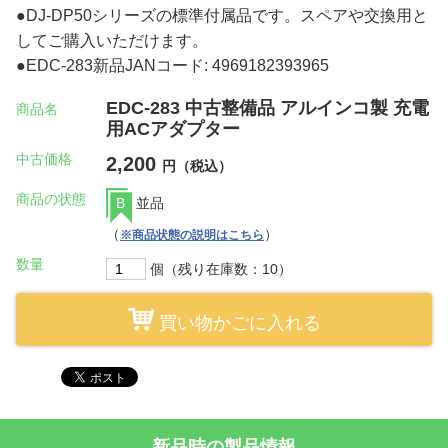
●DJ-DP50シリーズの標準付属品です。スペアや交換用と
してご購入いただけます。
●EDC-283新品JANコード: 4969182393965
EDC-283 中古整備品 アルインコ製 充電
商品名
用ACアダプター
中古価格
2,200
円（税込）
商品の状態
B
並品
（
）
※商品状態の説明はこちら
数量
個（残り在庫数：10）
買い物かごに入れる
新品時の製品情報