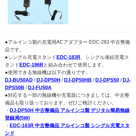
●アルインコ製の充電用ACアダプター EDC-283 中古整備
品です。
●シングル充電スタンド
EDC-183R
、シングル連結充電ス
タンド
EDC-196R
と組み合わせて使用します。
●使用できる無線機は以下の通りです。
DJ-BU50AD
/
DJ-DP50H
/
DJ-DP50HB
/
DJ-DPS50
/
DJ-
DPS50B
/
DJ-FU50A
●対応する一部の無線機や充電器につきましては、中古整
備品も取り扱っております。ぜひご検討ください。
・
DJ-DP50H 中古整備品 アルインコ製 デジタル簡易無線
登録局(5W)
・
EDC-183R 中古整備品 アルインコ製 シングル充電スタ
ンド