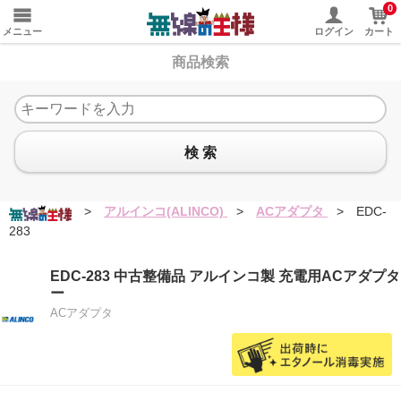
0
メニュー
ログイン
カート
商品検索
検 索
>
アルインコ(ALINCO)
>
ACアダプタ
>
EDC-
283
EDC-283 中古整備品 アルインコ製 充電用ACアダプタ
ー
ACアダプタ