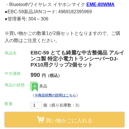
・Bluetoothワイヤレス イヤホンマイク
EME-80WMA
●EBC-59新品JANコード: 4969182395969
●管理番号: 304～306
※買い物かごの数量1が2個セットとなりますので、ご購
入の際はご注意ください。
EBC-59 とても綺麗な中古整備品 アルイ
商品名
ンコ製 特定小電力トランシーバーDJ-
PX10用クリップ2個セット
中古価格
990
円（税込）
商品の状態
A
美品
（
）
※商品状態の説明はこちら
数量
個（残り在庫数：3）
買い物かごに入れる