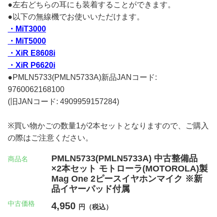
●左右どちらの耳にも装着することができます。
●以下の無線機でお使いいただけます。
・MiT3000
・MiT5000
・XiR E8608i
・XiR P6620i
●PMLN5733(PMLN5733A)新品JANコード:
9760062168100
(旧JANコード: 4909959157284)
※買い物かごの数量1が2本セットとなりますので、ご購入
の際はご注意ください。
PMLN5733(PMLN5733A) 中古整備品
商品名
×2本セット モトローラ(MOTOROLA)製
Mag One 2ピースイヤホンマイク ※新
品イヤーパッド付属
中古価格
4,950
円（税込）