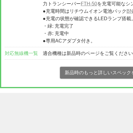
力トランシーバー
FTH-50
を充電可能なシ
●充電時間はリチウムイオン電池パック
BN
●充電の状態が確認できるLEDランプ搭載
・緑: 充電完了
・赤: 充電中
●専用ACアダプタ付き。
対応無線機一覧
適合機種は新品時のページをご覧くださ
新品時のもっと詳しいスペック