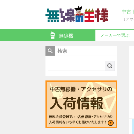
中古
（アマ
メーカーで選ぶ
無線機
検索