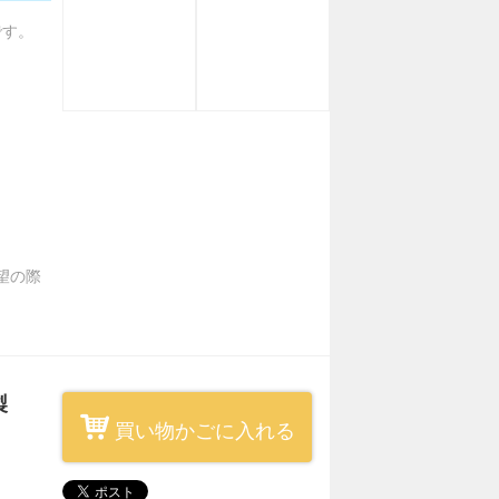
です。
。
希望の際
製
買い物かごに入れる