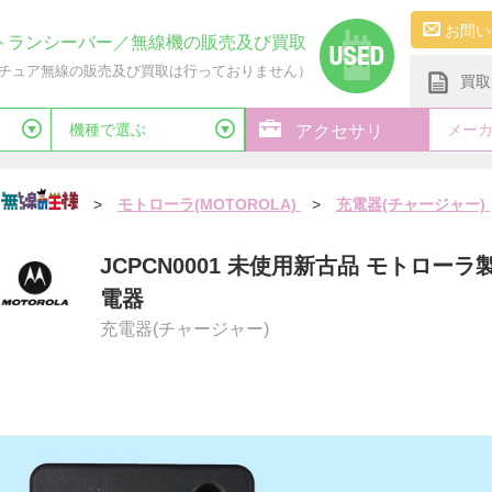
お問い
トランシーバー／無線機の販売及び買取
チュア無線の販売及び買取は行っておりません）
買取
機種で選ぶ
メー
アクセサリ
>
モトローラ(MOTOROLA)
>
充電器(チャージャー)
JCPCN0001 未使用新古品 モトローラ製
電器
充電器(チャージャー)