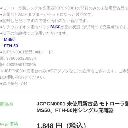
●モトローラ製シングル充電器JCPCN0001の開封のみの未使用新古品
●充電台とACアダプターがセットになった製品です。
●開封しただけですので傷や汚れのない新品です。
●リチウムイオン電池パック
BN60
が空の状態で約5時間で充電可能です
●以下の無線機でご使用いただけます。
・
MS50
・
FTH-50
●JCPCN0001新品JANコード:
新: 9760063286384
旧: 4909959120905
※JCPCN0001充電台のみ(ACアダプタなし)の在庫もございます。ご
はお問い合わせください。
●管理番号: 744
JCPCN0001 未使用新古品 モトローラ
商品名
MS50、FTH-50用シングル充電器
中古価格
1,848 円（税込）