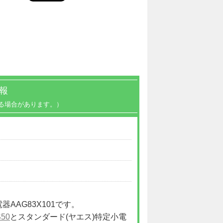
報
る場合があります。）
器AAG83X101です。
50
とスタンダード(ヤエス)特定小電