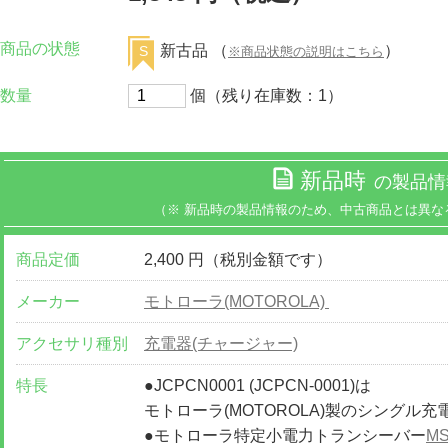
商品の状態
新古品 （
）
S
※商品状態の説明はこちら
数量
個（残り在庫数：1）
新品時
の製品情
（※ 新品時の製品情報のため、中古商品とは異な
商品定価
2,400 円（税別金額です）
メーカー
モトローラ(MOTOROLA)
アクセサリ種別
充電器(チャージャー)
特長
●JCPCN0001 (JCPCN-0001)は
モトローラ(MOTOROLA)製のシングル充電
●モトローラ特定小電力トランシーバー
MS