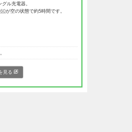
ングル充電器。
60
が空の状態で約5時間です。
。
い。
を見る