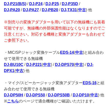
DJ-P21(B/S)
/
DJ-P24
/
DJ-P25
/
DJ-P35D
/
DJ-PA20
/
DJ-PA27
/
DJ-PB20
/
DJ-TX31
(
中古
) 他
※別売りの変換アダプターを用いて以下の無線機にも装着
可能ですが、無線機の外部保護性能はなくなりますのでご
注意ください。対応する機種と変換アダプターも合わせて
ご参照下さい。
・MIC/SPジャック変換ケーブル
EDS-14
(
中古
)と組み合わ
せて使用できる無線機
DJ-BU10C
/
DJ-P221
(
中古
) /
DJ-DPS70
(
中古
) /
DJ-
DPX1
(
中古
) 他
・マイク/スピーカージャック変換アダプター
EDS-16
と組
み合わせて使用できる無線機
DJ-DP50H
/
DJ-DPS50
/
DJ-DPS50B
/
DJ-DP10
(
中古
) 他
※
こちら
のページで適合機種がご確認いただけます。