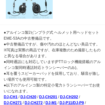
●アルインコ製2ピンプラグ式 ヘルメット用ヘッドセット
EME-53Aの中古整備品です。
●中古整備品ですが、傷や汚れのほとんどない美品です。
※写真は実際の商品ですが、在庫複数のため撮影したもの
と異なる場合があります。
●同時通話にも対応しています(PTTロック機能搭載のアル
インコ製同時通話対応トランシーバーのみ)。
●耳を覆うスピーカーパッドを採用しており、騒音が激し
い場所でも使用可能です。
●以下のアルインコ製の特定小電力トランシーバーでお使
いになれます。
DJ-CH1
/
DJ-CH20
/
DJ-CH201
/
DJ-CH202
/
DJ-CH271
/
DJ-CH272
/
DJ-M1
/
DJ-P11/DJ-P9
/