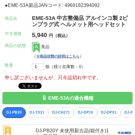
●EME-53A新品JANコード: 4969182394092
EME-53A 中古整備品 アルインコ製 2ピ
商品名
ンプラグ式 ヘルメット用ヘッドセット
中古価格
5,940
円（税込）
商品の状態
A
美品
（
）
※商品状態の説明はこちら
数量
個（残り在庫数：0）
申し訳ございませんが、只今品切れ中です。
EME-53Aの適合機種
DJ-PB20
DJ-TX31
DJ-CH271
DJ-DP10
DJ-DPX1
DJ-P
S
DJ-PB20Y 未使用新古品(箱付き)1