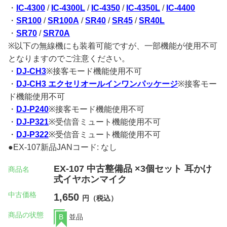
・
IC-4300
/
IC-4300L
/
IC-4350
/
IC-4350L
/
IC-4400
・
SR100
/
SR100A
/
SR40
/
SR45
/
SR40L
・
SR70
/
SR70A
※以下の無線機にも装着可能ですが、一部機能が使用不可
となりますのでご注意ください。
・
DJ-CH3
※接客モード機能使用不可
・
DJ-CH3 エクセリオールインワンパッケージ
※接客モー
ド機能使用不可
・
DJ-P240
※接客モード機能使用不可
・
DJ-P321
※受信音ミュート機能使用不可
・
DJ-P322
※受信音ミュート機能使用不可
●EX-107新品JANコード: なし
EX-107 中古整備品 ×3個セット 耳かけ
商品名
式イヤホンマイク
中古価格
1,650
円（税込）
商品の状態
B
並品