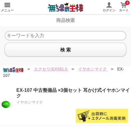
0
メニュー
ログイン
カート
商品検索
検 索
>
エクセリ(EXSELI)
>
イヤホンマイク
>
EX-
107
EX-107 中古整備品 ×3個セット 耳かけ式イヤホンマイ
ク
イヤホンマイク