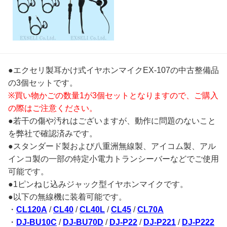
●エクセリ製耳かけ式イヤホンマイクEX-107の中古整備品
の3個セットです。
※買い物かごの数量1が3個セットとなりますので、ご購入
の際はご注意ください。
●若干の傷や汚れはございますが、動作に問題のないこと
を弊社で確認済みです。
●スタンダード製および八重洲無線製、アイコム製、アル
インコ製の一部の特定小電力トランシーバーなどでご使用
可能です。
●1ピンねじ込みジャック型イヤホンマイクです。
●以下の無線機に装着可能です。
・
CL120A
/
CL40
/
CL40L
/
CL45
/
CL70A
・
DJ-BU10C
/
DJ-BU70D
/
DJ-P22
/
DJ-P221
/
DJ-P222