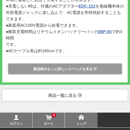
●充電しない時は、付属のACアダプター
EDC-122
を無線機本体の
外部電源ジャックに差し込んで、AC電源を常時供給することも
できます。
●家庭用AC100V電源から給電できます。
●概算充電時間はリチウムイオンバッテリーパック
EBP-60
で約3
時間
です。
●ACケーブル長は約180cmです。
新品時のもっと詳しいスペックを見る
商品一覧に戻る
0
ログイン
カート
トップ