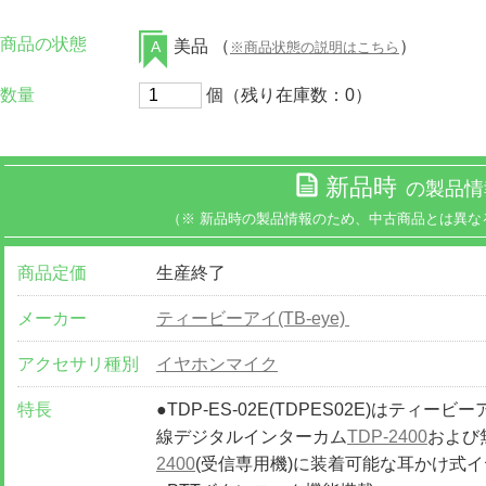
商品の状態
美品 （
）
A
※商品状態の説明はこちら
数量
個（残り在庫数：0）
新品時
の製品情
（※ 新品時の製品情報のため、中古商品とは異な
商品定価
生産終了
メーカー
ティービーアイ(TB-eye)
アクセサリ種別
イヤホンマイク
特長
●TDP-ES-02E(TDPES02E)はティービー
線デジタルインターカム
TDP-2400
および
2400
(受信専用機)に装着可能な耳かけ式