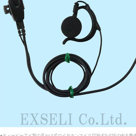
●ティービーアイ製の耳かけ式のイヤホンマイクTDP-ES-02Eの中古整