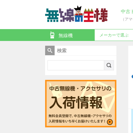
中古
（アマ
メーカーで選ぶ
無線機
検索