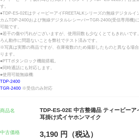
す。
●TDP-ES-02EはティービーアイFREETALKシリーズの無線デジタルイ
カムTDP-2400および無線デジタルレシーバーTGR-2400(受信専用機)
可能です。
●若干の傷や汚れがございますが、使用回数も少なくとてもきれいです
ろん動作に問題ないことを弊社でテスト済みです。
※写真は実際の商品ですが、在庫複数のため撮影したものと異なる場合
ります。
●PTTボタンロック機能搭載。
●同時通話にも対応します。
●使用可能無線機:
TDP-2400
TGR-2400
※受信のみ対応
TDP-ES-02E 中古整備品 ティービー
商品名
耳掛け式イヤホンマイク
中古価格
3,190 円（税込）