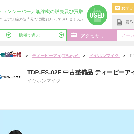
お問い
トランシーバー／無線機の販売及び買取
チュア無線の販売及び買取は行っておりません）
買取
機種で選ぶ
メー
アクセサリ
>
ティービーアイ(TB-eye)
>
イヤホンマイク
>
T
TDP-ES-02E 中古整備品 ティービ
イヤホンマイク