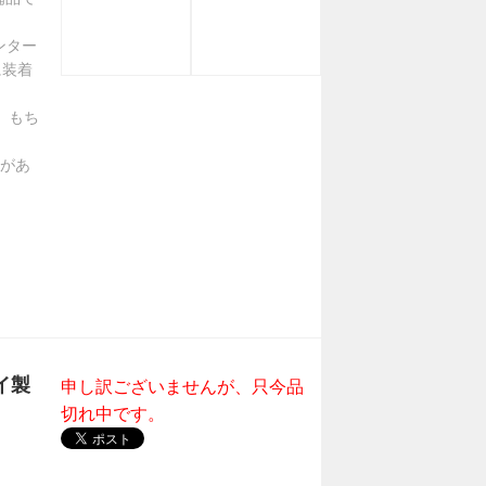
ンター
に装着
。もち
があ
アイ製
申し訳ございませんが、只今品
切れ中です。