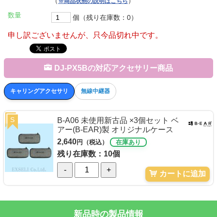
（
）
※商品状態の説明はこちら
数量
個（残り在庫数：0）
申し訳ございませんが、只今品切れ中です。
DJ-PX5Bの対応アクセサリー商品
キャリングアクセサリ
無線中継器
S
B-A06 未使用新古品 ×3個セット ベ
アー(B-EAR)製 オリジナルケース
2,640
円（税込）
在庫あり
残り在庫数：10個
-
+
カートに追加
新品時の製品情報