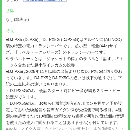
防爆
なし(非表示)
特長
●DJ-PX5 (DJPX5)、DJ-PX5G (DJPX5G)はアルインコ(ALINCO)
製の特定小電力トランシーバーです。超小型・軽量(44g)サイ
ズ、【ラペルトークシリーズ】のトランシーバーです。
※ラペルトークとは「ジャケットの襟」のラペルと「話す」のト
ークを合わせた超小型インカムの総称
●DJ-PX5は2025年11月以降の出荷より順次DJ-PX5Gに切り替わ
っていきます。DJ-PX5とDJ-PX5Gの違いは以下の通りです。下
記の二点以外の違いはありません。
・DJ-PX5Gのみ、会話スタート時にピー音が鳴るスタートピー
設定ができます。
・DJ-PX5Gのみ、お知らせ機能(送信者がボタンを押すと予め設
定しておいた喚起音や音声ガイダンスが受信側で鳴る機能。4種
類の喚起音または10種類の定型文から選択が可能で受信側の音源
を使うため他人に聞かれることはありません)が付いています。
●本体にマイク内蔵。タイピンマイクの変わりに本体(回転クリッ