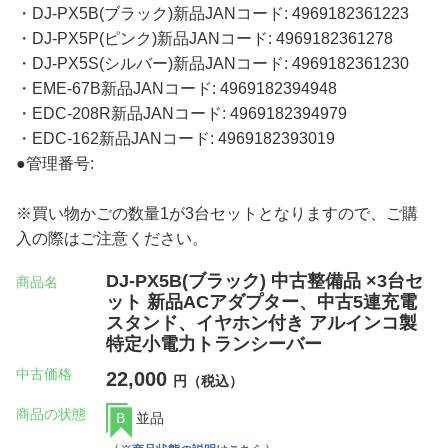
・DJ-PX5B(ブラック)新品JANコード: 4969182361223
・DJ-PX5P(ピンク)新品JANコード: 4969182361278
・DJ-PX5S(シルバー)新品JANコード: 4969182361230
・EME-67B新品JANコード: 4969182394948
・EDC-208R新品JANコード: 4969182394979
・EDC-162新品JANコード: 4969182393019
●管理番号:
※買い物かごの数量1が3台セットとなりますので、ご購
入の際はご注意ください。
DJ-PX5B(ブラック) 中古整備品 ×3台セ
商品名
ット 新品ACアダプター、中古5連充電
スタンド、イヤホン付き アルインコ製
特定小電力トランシーバー
中古価格
22,000
円（税込）
商品の状態
B
並品