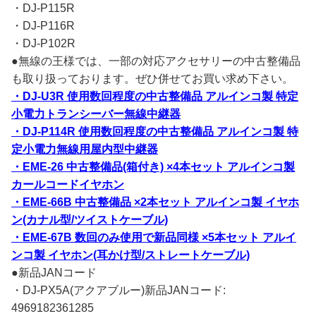
・DJ-P115R
・DJ-P116R
・DJ-P102R
●無線の王様では、一部の対応アクセサリーの中古整備品
も取り扱っております。ぜひ併せてお買い求め下さい。
・DJ-U3R 使用数回程度の中古整備品 アルインコ製 特定
小電力トランシーバー無線中継器
・DJ-P114R 使用数回程度の中古整備品 アルインコ製 特
定小電力無線用屋内型中継器
・EME-26 中古整備品(箱付き) ×4本セット アルインコ製
カールコードイヤホン
・EME-66B 中古整備品 ×2本セット アルインコ製 イヤホ
ン(カナル型/ツイストケーブル)
・EME-67B 数回のみ使用で新品同様 ×5本セット アルイ
ンコ製 イヤホン(耳かけ型/ストレートケーブル)
●新品JANコード
・DJ-PX5A(アクアブルー)新品JANコード:
4969182361285