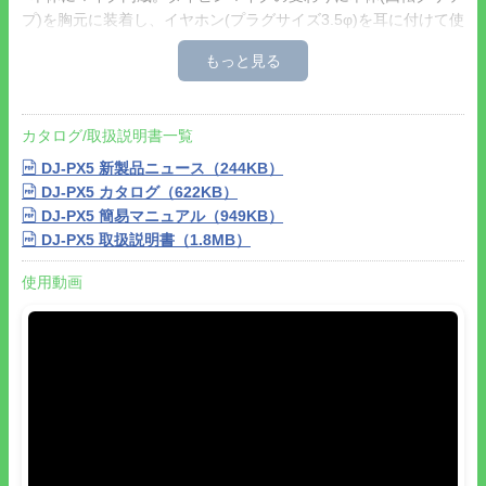
プ)を胸元に装着し、イヤホン(プラグサイズ3.5φ)を耳に付けて使
用することもできます。
※推奨の純正イヤホン
ENE-66B
、
ENE-67B
のほか、市販の3.5φ
プラグサイズのイヤホンもお使いいただけます。
※タイピン付きマイクは使用できません。
カタログ/取扱説明書一覧
●堅牢性の高いポリカーボネート製で業務での使用でも問題なく
お使いいただけます。
DJ-PX5 新製品ニュース（244KB）
●アンテナ(22mm)を下に向けた状態が標準です。
DJ-PX5 カタログ（622KB）
※マイクを上下に一つずつ搭載しているので、設定スイッチを変
DJ-PX5 簡易マニュアル（949KB）
更してアンテナを上に向けた状態で使用することもできます。
DJ-PX5 取扱説明書（1.8MB）
●電池の持ち時間は約25時間です。継ぎ足し充電が可能な内蔵リ
チウムイオンバッテリEG-0095(700mAh 3.7V)を内蔵していま
使用動画
す。
※送信6:受信6:待ち受け48の比率で使用した場合の目安時間
●約3時間で満充電を行うことができます。
●アクアブルーDJ-PX5A / DJ-PX5AG、ブラックDJ-PX5B / DJ-
PX5BG、ピンクDJ-PX5P / DJ-PX5PG、シルバーDJ-PX5S / DJ-
PX5SGの4色からお選びいただけます。
●50トーンのグループ機能で、多くのグループで運用したい場合
にもおすすめです。