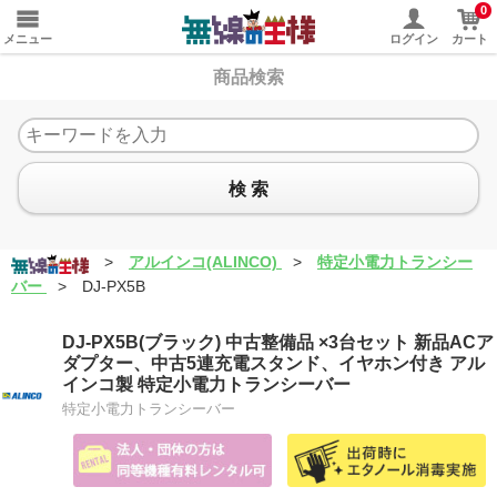
0
メニュー
ログイン
カート
商品検索
検 索
>
アルインコ(ALINCO)
>
特定小電力トランシー
バー
>
DJ-PX5B
DJ-PX5B(ブラック) 中古整備品 ×3台セット 新品ACア
ダプター、中古5連充電スタンド、イヤホン付き アル
インコ製 特定小電力トランシーバー
特定小電力トランシーバー