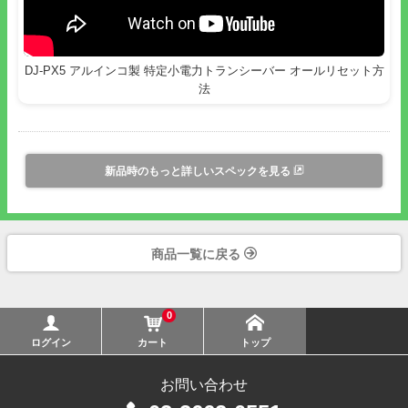
●アルインコ特定小電力トランシーバーDJ-PX2、
DJ-PX2C
、
DJ-
PX3
、
DJ-PX31
、
DJ-PX7 / DJ-PX7G
、
DJ-PX10
、
DJ-PX11
シリ
ーズの特定小電力トランシーバーと、共通のチャンネル、グルー
プ番号、機能を合わせて使用できます。
DJ-PX5 アルインコ製 特定小電力トランシーバー オールリセット方
法
●設定内容や電池残量低下などがRGB多色LEDと音声ガイダンス
でお知らせされます。
●その他多彩な機能を搭載しています。
・通話終了時の「ザッ!」の音をカットするテールノイズキャン
セラー機能
新品時のもっと詳しいスペックを見る
※テールノイズキャンセラー機能が搭載されていないトランシー
バーとの通信では通話終了時の「ザッ!」の音は消えません。
・対応する機種間での通信時に、通話中無音時のノイズをカット
して長時間の運用時に耳が疲れないコンパンダー機能
商品一覧に戻る
・送信中の声をモニターできるコールバック機能
●以下の無線中継装置を使い電波の飛びを伸ばすことができま
す。
0
・
DJ-U3R
ログイン
カート
トップ
・
DJ-P10R
・
DJ-P101R
お問い合わせ
・
DJ-P11R