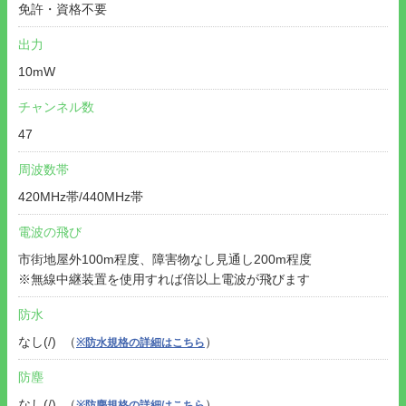
免許・資格不要
出力
10mW
チャンネル数
47
周波数帯
420MHz帯/440MHz帯
電波の飛び
市街地屋外100m程度、障害物なし見通し200m程度
※無線中継装置を使用すれば倍以上電波が飛びます
防水
なし(/) （
）
※防水規格の詳細はこちら
防塵
なし(/) （
）
※防塵規格の詳細はこちら