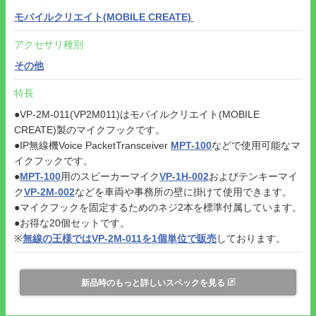
モバイルクリエイト(MOBILE CREATE)
アクセサリ種別
その他
特長
●VP-2M-011(VP2M011)はモバイルクリエイト(MOBILE
CREATE)製のマイクフックです。
●IP無線機Voice PacketTransceiver
MPT-100
などで使用可能なマ
イクフックです。
●
MPT-100
用のスピーカーマイク
VP-1H-002
およびテンキーマイ
ク
VP-2M-002
などを車両や事務所の壁に掛けて使用できます。
●マイクフックを固定するためのネジ2本を標準付属しています。
●お得な20個セットです。
※
無線の王様ではVP-2M-011を1個単位で販売
しております。
新品時のもっと詳しいスペックを見る